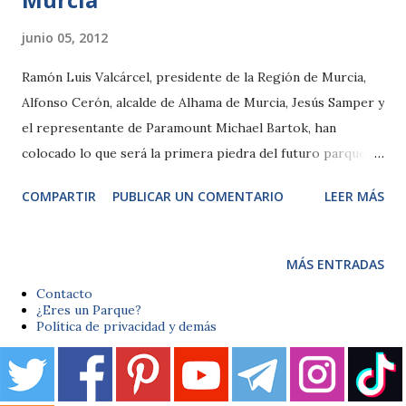
junio 05, 2012
Ramón Luis Valcárcel, presidente de la Región de Murcia,
Alfonso Cerón, alcalde de Alhama de Murcia, Jesús Samper y
el representante de Paramount Michael Bartok, han
colocado lo que será la primera piedra del futuro parque
temático de Murcia. El futuro parque Paramount, estará
COMPARTIR
PUBLICAR UN COMENTARIO
LEER MÁS
inaugurado para el año 2015, y creará más de 22.600
puestos de trabajo junto con el Life Style. Recuerda que
puedes informarte donde mandar tu curriculum vitae desde
MÁS ENTRADAS
aquí.
Contacto
¿Eres un Parque?
Política de privacidad y demás