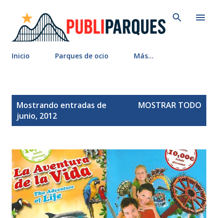
Ir al contenido principal
Inicio
Parques de ocio
Más…
E
Mostrando entradas de
MOSTRAR TODO
n
junio, 2012
t
r
a
d
a
s