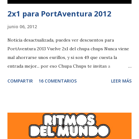
2x1 para PortAventura 2012
junio 06, 2012
Noticia desactualizada, puedes ver descuentos para
PortAventura 2013 Vuelve 2x1 del chupa chups Nunca viene
mal ahorrarse unos eurillos, y si son 49 que cuesta la
entrada mejor... por eso Chupa Chups te invitan a
PortAventura comprando 2 bolsas del producto Chupa
COMPARTIR
16 COMENTARIOS
LEER MÁS
Chups Gomis que lleven el adhesivo o cupón de 2x1. Esta
promoción es válida hasta el 30/09/12, mas información
aquí.