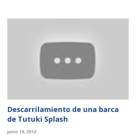
8€. Desde la web podemos comprar las entradas a 29€ y
niño por 22€. Y ya si te interesa tambien Aqualandia, desde
su web, hay promociones como entrada a Aqualandia +
Terra Mítica por 43€ adulto y 33€ niños. Port Aventura El
precio es de 49€, pero podemos encontrar el 2x1 del
Chupa chups o bien, entradas para dos días por 54€ y de 3
días por 69€ (3 días de parque o 2 días de parque y 1 de
acuático ) desde su web . Warner Madrid Entradas de lunes
a viernes por el módico precio de 29€ adulto, y restos de
días a 36€ en su web , y niños a 27€. Otras entradas como el
tipico 2x1 son ba...
Descarrilamiento de una barca
de Tutuki Splash
junio 19, 2012