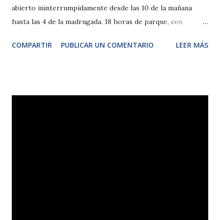
abierto ininterrumpidamente desde las 10 de la mañana
hasta las 4 de la madrugada. 18 horas de parque, con
animaciones nocturnas, espectáculos y como no todas las
COMPARTIR
PUBLICAR UN COMENTARIO
LEER MÁS
atracciones abiertas. Como salga bien, apostamos a que
habrán más.