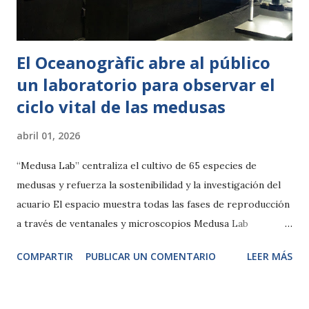
más pausada y permite apreciar comportamientos menos
habituales en comparación con las horas de ...
El Oceanogràfic abre al público
un laboratorio para observar el
ciclo vital de las medusas
abril 01, 2026
“Medusa Lab” centraliza el cultivo de 65 especies de
medusas y refuerza la sostenibilidad y la investigación del
acuario El espacio muestra todas las fases de reproducción
a través de ventanales y microscopios Medusa Lab
centraliza el cultivo de 65 especies de medusas y refuerza
COMPARTIR
PUBLICAR UN COMENTARIO
LEER MÁS
la sostenibilidad del acuario València, 1 de abril de 2026-. El
Oceanogràfic de Valencia ha puesto en marcha “Medusa
Lab”, un nuevo laboratorio de reproducción y cultivo de