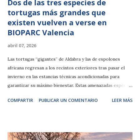
Dos de las tres especies de
tortugas más grandes que
existen vuelven a verse en
BIOPARC Valencia
abril 07, 2026
Las tortugas “gigantes” de Aldabra y las de espolones
africana regresan a los recintos exteriores tras pasar el
invierno en las estancias técnicas acondicionadas para
garantizar su máximo bienestar. Estas amenazadas especies
incluidas en la Lista Roja de la UICN, son la segunda y
COMPARTIR
PUBLICAR UN COMENTARIO
LEER MÁS
tercera de mayor tamaño del planeta y pueden
contemplarse en dos zonas singulares, la cueva de Kitum y
Madagascar, conviviendo con los lémures. El horario hasta
las 20h. permite disfrutar más tiempo de este momento
único en BIOPARC Valencia con las crías de rinoceronte,