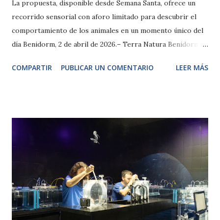
La propuesta, disponible desde Semana Santa, ofrece un
recorrido sensorial con aforo limitado para descubrir el
comportamiento de los animales en un momento único del
día Benidorm, 2 de abril de 2026.– Terra Natura Benidorm
lanza la experiencia ‘Sunset Experience’, una nueva visita
COMPARTIR
PUBLICAR UN COMENTARIO
LEER MÁS
guiada al atardecer que permitirá recorrer el parque desde
una perspectiva diferente, más tranquila y cercana. La
actividad, que comenzará a partir de Semana Santa, invita a
los visitantes a descubrir los hábitats del parque en un
momento del día en el que el comportamiento de las
especies cambia y el entorno adquiere una atmósfera más
calmada. Disponible todos los martes y sábados, la
propuesta está diseñada para realizarse a pie a lo largo de
un itinerario guiado que recorre distintos espacios del
parque mientras el día se apaga y los animales se preparan
para el descanso. Este contexto favorece una observación