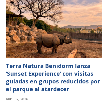
elefante o chimpancé. Valencia, 7 de abril de 2026.- El
cambio de estación marca también el ritmo de vida en
BIOPARC Valencia. Las temperaturas primaverales
permiten el regreso al exterior de algunas especies más
sensibles al frío como las tortugas, en este caso la de
Aldabra (Aldabrachelys gigantea) y la de espolones africana
(Centrochelys sulcata). Las personas que visitan el parque
de animales pueden, además de admirar la parte más tier...
Terra Natura Benidorm lanza
‘Sunset Experience’ con visitas
guiadas en grupos reducidos por
el parque al atardecer
abril 02, 2026