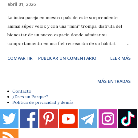
abril 01, 2026
La única pareja en nuestro país de este sorprendente
animal súper veloz y con una “mini” trompa, disfruta del
bienestar de un nuevo espacio donde admirar su
comportamiento en una fiel recreación de su hábitat.
BIOPARC Valencia pone en valor la rica biodiversidad al
COMPARTIR
PUBLICAR UN COMENTARIO
LEER MÁS
albergar desde la diminuta musaraña elefante hasta los
mamíferos terrestres más grandes como elefantes y
rinocerontes en un momento excepcional con sus recientes
MÁS ENTRADAS
crías. El horario de primavera hasta las 8 de la tarde y más
Contacto
de 20 actividades diarias ofrecen una experiencia completa
¿Eres un Parque?
Política de privacidad y demás
de “ocio con causa”. musarañas elefante Valencia, 1 de abril
de 2026.- La diversidad biológica de nuestro planeta nunca
deja de sorprendernos y este tesoro se hace
especialmente visible en BIOPARC Valencia , al acercar la