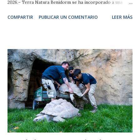
2026.– Terra Natura Benidorm se ha incorporado a una
nueva edición del proyecto SEMICE (Seguimiento de los
COMPARTIR
PUBLICAR UN COMENTARIO
LEER MÁS
micromamíferos comunes de España), una iniciativa
científica de referencia a nivel nacional centrada en el
estudio de pequeños mamíferos. El proyecto está liderado
en el parque por la responsable de Conservación, la bióloga
Elisa Gozalbes, del Departamento de Animales, y forma
parte de una red de seguimiento en todo el país que
permite analizar la biodiversidad y el estado de salud de los
ecosistemas. SEMICE, puesto en marcha en 2008 y
coordinado por el Museo de Ciencias Naturales de
Granollers, tiene como objetivo monitorizar a largo plazo
las poblaciones de micromamíferos, principalmente
roedores e insectívoros de menos de 150 gramos. Este
programa de ciencia colaborativa cuenta con más de 170
estaciones distribuidas po...