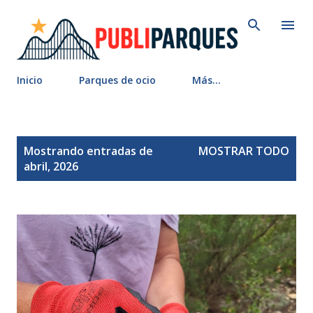
Ir al contenido principal
Inicio
Parques de ocio
Más…
E
Mostrando entradas de
MOSTRAR TODO
n
abril, 2026
t
r
a
d
a
s