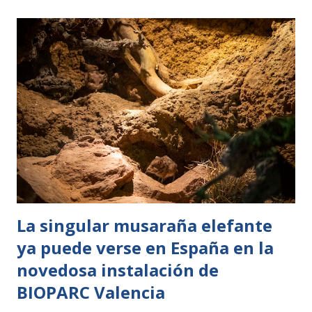
medusas concebido como un espacio abierto al visitante. La
instalación, ubicada en la zona de Templados y visible al
público, permite observar en directo las primeras fases del
ciclo vital de estos invertebrados, al tiempo que centraliza
y optimiza los procesos técnicos que garantizan el
bienestar y la presencia de estos animales en los acuarios
de exhibición. Con esta apertura, el Oceanogràfic (GVA –
CACSA) da un paso más en la transparencia y divulgación de
su trabajo científico. Además de una infraestructura
técnica, “Medusa La...
La singular musaraña elefante
ya puede verse en España en la
novedosa instalación de
BIOPARC Valencia