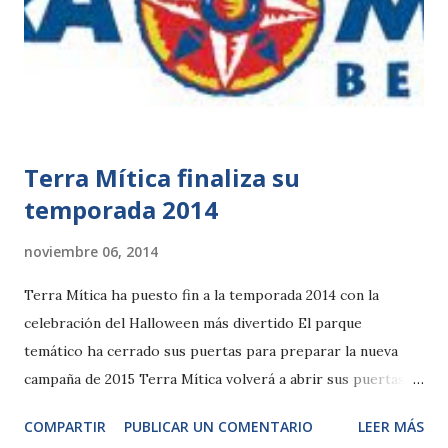
su extinción y qué podemos hacer para evitarlo. Las cifras,
en este sentido, son alarmantes. De los 325.000 ejemplares
localizados en Borneo y Sumatra que se contabilizaban a
principios del siglo XX, según datos de la Unión
Internacional de la Co...
Terra Mítica finaliza su
temporada 2014
noviembre 06, 2014
Terra Mítica ha puesto fin a la temporada 2014 con la
celebración del Halloween más divertido El parque
temático ha cerrado sus puertas para preparar la nueva
campaña de 2015 Terra Mítica volverá a abrir sus puertas el
próximo 1 de abril de 2015 Benidorm, 6-noviembre-2014.
COMPARTIR
PUBLICAR UN COMENTARIO
LEER MÁS
Terra Mítica ha puesto el broche de oro a la temporada