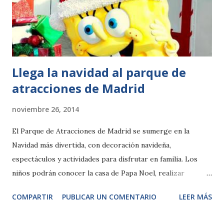
tarifa es de 24,50 euros para adultos y 17,00 euros para
niños (3-9 años) y jubilados. Se trata de un gran territorio
que permite realizar una gran expedición para conocer
leones, jirafas, hipopót...
Llega la navidad al parque de
atracciones de Madrid
noviembre 26, 2014
El Parque de Atracciones de Madrid se sumerge en la
Navidad más divertida, con decoración navideña,
espectáculos y actividades para disfrutar en familia. Los
niños podrán conocer la casa de Papa Noel, realizar
adornos navideños, visitar la Fábrica de Juguetes y disfrutar
COMPARTIR
PUBLICAR UN COMENTARIO
LEER MÁS
con el musical “¿Quién robo la Navidad?” El Parque de
Atracciones de Madrid quiere que durante la época