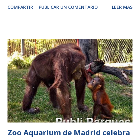
de difundir principios metodológicos y proporcionar
COMPARTIR
PUBLICAR UN COMENTARIO
LEER MÁS
estrategias y recursos. Viernes, 7 de noviembre de 2014.-
El pasado día 22 de octubre comenzó un nuevo curso
ofertado por el CEFIRE de Valencia sobre “Recursos en
educación ambiental” dirigido a profesores. En él participan
entorno a 30 docentes de Primaria y Secundaria y ahora
comenzará a impartirse en Bioparc. El curso tiene como
objetivo formar al profesorado en contenidos
medioambientales y mostrar las posibilidades didácticas de
Bioparc para el desarrollo de actividades educativas. Esta
tarde tendrá lugar la primera jornada realizada en Bioparc,
con una sesión en las aulas y, posteriormente, el grupo de
profesores visitará los grandes Humedales que el parque
representa. Los do...
Zoo Aquarium de Madrid celebra