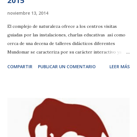
2015
noviembre 13, 2014
El complejo de naturaleza ofrece a los centros visitas
guiadas por las instalaciones, charlas educativas así como
cerca de una decena de talleres didácticos diferentes
Mundomar se caracteriza por su carácter interactivo ya
que se trata de un parque de experiencias las cuales
COMPARTIR
PUBLICAR UN COMENTARIO
LEER MÁS
refuerzan dicho contenido didáctico Benidorm, 13-11-
2014. Mundomar ha iniciado “la vuelta al cole” con la
presentación de la campaña escolar 2015 la cual ofrece
importantes novedades para la comunidad docente. El
complejo de naturaleza de Benidorm ya se ha consolidado
como una de las actividades de referencia para los
escolares puesto que no sólo ofrece diversión sino
también aprendizaje a través de talleres didácticos que