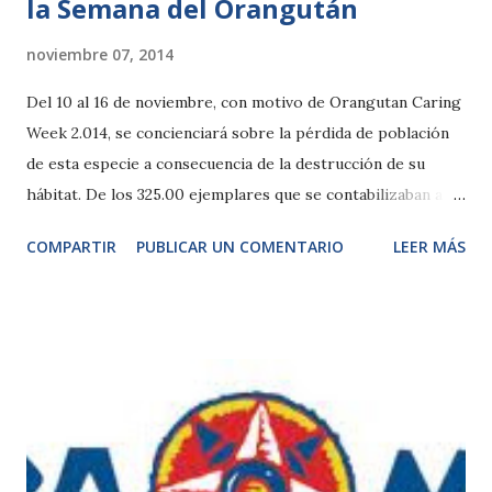
la Semana del Orangután
noviembre 07, 2014
Del 10 al 16 de noviembre, con motivo de Orangutan Caring
Week 2.014, se concienciará sobre la pérdida de población
de esta especie a consecuencia de la destrucción de su
hábitat. De los 325.00 ejemplares que se contabilizaban a
principios del siglo XX, tan sólo se estiman 45.000-55.000
COMPARTIR
PUBLICAR UN COMENTARIO
LEER MÁS
en la actualidad. Madrid, 7 noviembre de 2014.- El orangután
de Borneo (Pongo pygmaeus pygmaeus) podría convertirse
en uno de los primeros grandes simios en desaparecer. Por
ello, del 10 al 16 de noviembre, con motivo del evento
mundial Orangutan Caring Week, Zoo Aquarium de Madrid
se suma a la iniciativa World Orangutan Events (WOE) en
colaboración con Orang Utan Republik Foundation para
concienciar al público sobre las causas que están llevando a