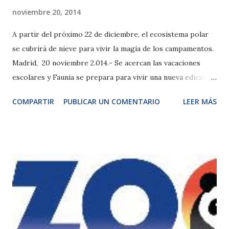
noviembre 20, 2014
A partir del próximo 22 de diciembre, el ecosistema polar
se cubrirá de nieve para vivir la magia de los campamentos.
Madrid, 20 noviembre 2.014.- Se acercan las vacaciones
escolares y Faunia se prepara para vivir una nueva edición
de los campamentos de Navidad con la llegada de un
COMPARTIR
PUBLICAR UN COMENTARIO
LEER MÁS
personaje muy especial al ecosistema Polar. El próximo 22
de diciembre, Papá Noel será recibido por más de un
centenar de pingüinos en un paisaje nevado repleto de
magia donde no faltarán regalos antárticos y talleres
especiales para conocer de cerca a estas simpáticas aves
acuáticas. El Polo Sur de Faunia será la primera parada de
una ruta navideña en la que los más pequeños tendrán
ocasión de inaugurar el primer Belén de pingüinos formado
por más de 40 figuras de siete especies diferentes,