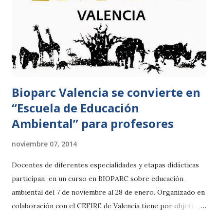
quedara inconsciente y de esta forma los profesionales
pudieran intervenir con total seguridad y sin correr ningún
tipo de riesgo. Una vez comprobada la profundidad de la
herida, se ha procedida a lavarla y desinfectarla para
posteriormente ser suturad...
Bioparc Valencia se convierte en
“Escuela de Educación
Ambiental” para profesores
noviembre 07, 2014
Docentes de diferentes especialidades y etapas didácticas
participan en un curso en BIOPARC sobre educación
ambiental del 7 de noviembre al 28 de enero. Organizado en
colaboración con el CEFIRE de Valencia tiene por objetivo