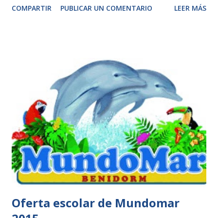
COMPARTIR
PUBLICAR UN COMENTARIO
LEER MÁS
de Navidad 2.014. Coincidiendo con el inicio de las
vacaciones escolares, a partir del 22 de diciembre y hasta el
próximo 2 de enero, en horario de 9 a 16 horas, los niños
de edades comprendidas entre los 4 y los 14 años se
convertirán en protagonistas de las fiestas junto a sus
animales favoritos y las crías que han nacido a lo largo del
último año. El pequeño oso panda Xing Bao, la cría de gorila
de costa Gaika, las jirafas Masai y Kenia; los delfines Ringo,
Lennon y Blu; el juguetón elefante asiático Buba o la última
en incorporarse al Planeta Zoo, una pequeña cebra de
Chapman, serán tan sólo algunas de las estrellas de las
navidades que acompañarán a los pequeños en su aventura a
lo largo de los ...
Oferta escolar de Mundomar