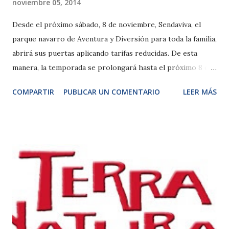
noviembre 05, 2014
Desde el próximo sábado, 8 de noviembre, Sendaviva, el
parque navarro de Aventura y Diversión para toda la familia,
abrirá sus puertas aplicando tarifas reducidas. De esta
manera, la temporada se prolongará hasta el próximo 8 de
diciembre , festividad de la Inmaculada Concepción. Padre y
COMPARTIR
PUBLICAR UN COMENTARIO
LEER MÁS
su hija lanzándose por el Bobsleigh de Sendaviva El parque
rebajará dos euros el precio de cada entrada. Así, la entrada
de adulto costará de 23 euros, mientras que la entrada de
los niños (de 5 a 11 años) será de 16 euros. Además, todas
aquellas personas que adquieran su entrada en la web del
parque ( www.sendaviva.com ) se beneficiarán de un
descuento de 5€ en cada entrada (en todas las opciones de
venta existentes en la web). En este caso, el precio de
adulto será de 18 € y para los niños, de 11€. El parque
amplía su temporada 14 días más, abriendo todos los fines