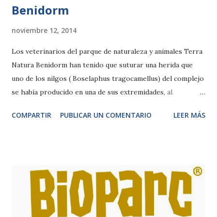
Benidorm
noviembre 12, 2014
Los veterinarios del parque de naturaleza y animales Terra
Natura Benidorm han tenido que suturar una herida que
uno de los nilgos ( Boselaphus tragocamellus) del complejo
se había producido en una de sus extremidades, al
introducir accidentalmente la pata bajo uno de los troncos
COMPARTIR
PUBLICAR UN COMENTARIO
LEER MÁS
que se encuentran en el recinto. Después de ser
intervenido, se recupera favorablemente en su instalación y
los expertos estiman que en el plazo de unos ocho días
estará totalmente sano. Al tratarse de un animal salvaje de
grandes dimensiones ha sido necesario utilizar anestesia
general para poder suturar con puntos la herida del
antílope. Mediante un dardo anestésico se le ha
administrado la medicación necesaria para que el animal