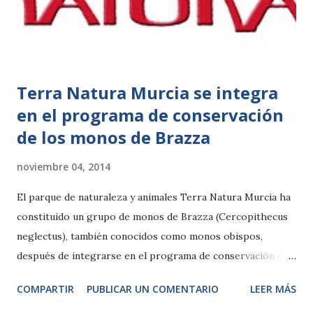
de semana de noviembre (los días 8 y 9; 15 y 16; 22 y 23; y 29
y 30) y del 3 al 8 de diciembre de manera ininterrumpid...
Terra Natura Murcia se integra
en el programa de conservación
de los monos de Brazza
noviembre 04, 2014
El parque de naturaleza y animales Terra Natura Murcia ha
constituido un grupo de monos de Brazza (Cercopithecus
neglectus), también conocidos como monos obispos,
después de integrarse en el programa de conservación de
esta especie. De esta manera, el complejo formará parte
COMPARTIR
PUBLICAR UN COMENTARIO
LEER MÁS
del reducido grupo de zoológicos españoles que cuentan