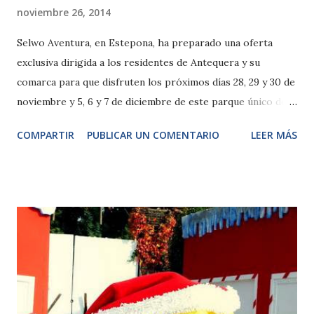
noviembre 26, 2014
Selwo Aventura, en Estepona, ha preparado una oferta
exclusiva dirigida a los residentes de Antequera y su
comarca para que disfruten los próximos días 28, 29 y 30 de
noviembre y 5, 6 y 7 de diciembre de este parque único de la
naturaleza, aventura y fauna por tan solo 11 euros. Esta
COMPARTIR
PUBLICAR UN COMENTARIO
LEER MÁS
promoción puede adquirirse en la taquilla o a través de la
página web de Selwo Aventura. Es imprescindible presentar
el DNI o documento que acredite la residencia en
Antequera o en cualquier municipio de su comarca para
visitar Selwo Aventura en los días señalados anteriormente.
Para comprar esta promoción online, hay que insertar el
correspondiente código promocional, 14ANTEQUERA. De
esta forma, podrán beneficiarse de un precio de entrada
para todas las edades de tan sólo 11,00 euros, cuando su