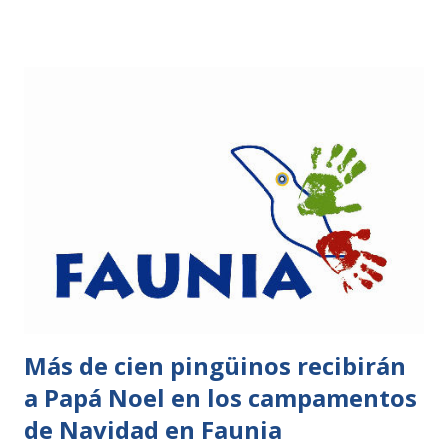
instalaciones del complejo en el año 2005 ha registrado el
nacimiento de 19 ejemplares de mono capuchino. Los
expertos del parque han aplicado este tratamiento a Felisa
al haber tenido ya crías y haber alcanzado su edad adulta. El
implante solo se incorpora a las hembras adultas que ya
han tenido crías, que no están gestando y que no se
encuentran en periodo de lactancia. El implante utilizado es
una pieza cilíndrica de material biocompatible, con un
grosor que se aproxima al tamaño de un grano de arroz y
que apenas mide dos centímetros de largo. Los
veterinarios han incorporado el implante a través de una
aguja subcutánea, similar a la que s...
Más de cien pingüinos recibirán
a Papá Noel en los campamentos
de Navidad en Faunia