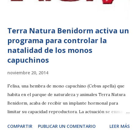
guirnaldas y una iluminación única. Rudolf y la fábrica de
juguetes La atracci...
Terra Natura Benidorm activa un
programa para controlar la
natalidad de los monos
capuchinos
noviembre 20, 2014
Felisa, una hembra de mono capuchino (Cebus apella) que
habita en el parque de naturaleza y animales Terra Natura
Benidorm, acaba de recibir un implante hormonal para
limitar su capacidad reproductora. La actuación se enmarca
dentro del programa de control de natalidad que desarrolla
COMPARTIR
PUBLICAR UN COMENTARIO
LEER MÁS
el parque con esta especie, que desde que llegó a las