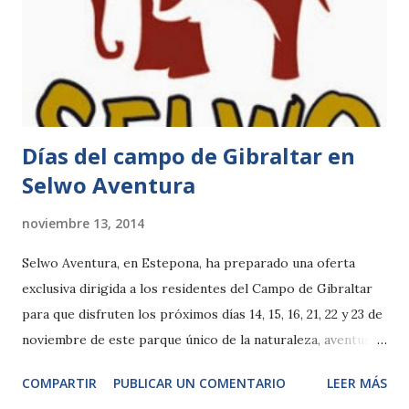
tienen como objetivo ampliar el conocimiento de los
estudiantes, respecto al mundo de los animales y la
naturaleza, y fomentar un mayor espíritu de concienciación
y compromiso media ambiental entre todos ellos. Sólo
conociendo a los animal...
Días del campo de Gibraltar en
Selwo Aventura
noviembre 13, 2014
Selwo Aventura, en Estepona, ha preparado una oferta
exclusiva dirigida a los residentes del Campo de Gibraltar
para que disfruten los próximos días 14, 15, 16, 21, 22 y 23 de
noviembre de este parque único de la naturaleza, aventura y
fauna por tan solo 11 euros. Esta promoción puede
COMPARTIR
PUBLICAR UN COMENTARIO
LEER MÁS
adquirirse en la taquilla o a través de la página web de