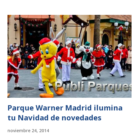
navideña todos sus visitantes vivan la magia y la fantasía de
la Navidad más divertida, por eso nada más cruzar sus
puertas el parque estará decorado con ambiente navideño y
dará una bienvenida muy particular a ritmo de villancicos
con su ballet de papas y mamás Noel. Los niños
descubrirán la CASA DE PAPÁ NOEL, donde se encontrarán
con Papa Noel, podrán hablar con él y entregarle sus
cartas, además realizarán TALLERES NAVIDEÑOS para
llevarse a casa el mejor recuerdo, decorando piñas y
elaborando adornos para el árbol de Navidad. Conocerán
unasmágicas maquilladoras que convertirán a los pequeños
en...
Parque Warner Madrid ilumina
tu Navidad de novedades
noviembre 24, 2014