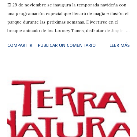
El 29 de noviembre se inaugura la temporada navideña con
una programación especial que llenará de magia e ilusión el
parque durante las próximas semanas. Divertirse en el
bosque animado de los Looney Tunes, disfrutar de Jingle: el
musical,y escuchar a un coro góspel cantar villancicos es
COMPARTIR
PUBLICAR UN COMENTARIO
LEER MÁS
sólo una parte de la programación que se podrá encontrar
en el parque. También se podrá disfrutar de una comida con
sus majestades los reyes magos en el restaurante Studio
Café, junto con un exclusivo show navideño para toda la
familia. Madrid, 24 de noviembre de 2014.- Desde el
próximo 29 de noviembre y hasta el 4 de enero, Parque
Warner Madrid trae toda la magia y la ilusión de la Navidad,
que este año brillará más que nunca gracias a nuevas y
entrañables animaciones y espectáculos para todos los
públicos. Todo el parque se convertirá en una auténtica
estampa navideña, con nieve alrededor, abetos decorados,