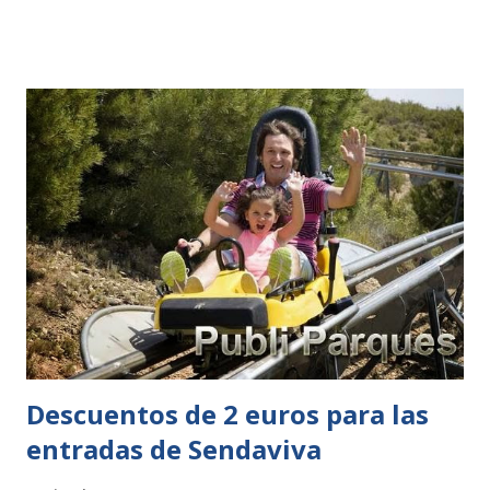
con la celebración de Halloween. El parque celebró la noche
del 31 de octubre con una fiesta repleta de novedades,
espectáculos y atracciones exclusivas para esa noche. La
jornada tuvo lugar en la zona de Egipto hasta bien pasada
la media noche a pesar de que el parque abrió sus puertas
desde las 10:30 de la mañana, en horario habitual. La
Phobia se adueñó de los visitantes de Terra Mítica esa
noche ya que “un virus letal se apoderó de los presentes lo
que obligaba a buscar un antídoto”. Bajo este paraguas, el
parque desarrolló todas las novedades de esa noche en la
que no faltó de nada: gymkana nocturna con divertidas
pruebas...
Descuentos de 2 euros para las
entradas de Sendaviva