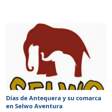
Turismo de Interior’ (INTUR) de Valladolid que se celebra
desde hoy jueves 27 hasta el próximo domingo 30 de
noviembre. Para ello, al igual que en otras ferias de
turismo en las que Dinópolis está presente, los visitantes a
INTUR tendrán a su disposición folletos informativos e
invitaciones infantiles para acercarse a conocer y visitar
Territorio Dinópolis, en el stand que la Dirección General
de Turismo de Gobierno de Aragón ha instalado en dicha
feria, concretamente en el mostrador dedicado a Parques
de Ocio de Aragón, en el que también podrán encontrar
igualmente información de los otros parques miembros de
la asociación como son: El Parque F...
Días de Antequera y su comarca
en Selwo Aventura