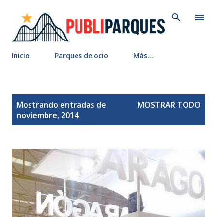
Ir al contenido principal
Inicio
Parques de ocio
Más…
E
Mostrando entradas de
MOSTRAR TODO
n
noviembre, 2014
t
r
a
d
a
s