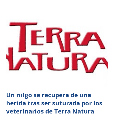
Selwo Aventura. Es imprescindible presentar el DNI o
documento que acredite la residencia en Córdoba o en
cualquier municipio de su provincia para visitar Selwo
Aventura en los días señalados anteriormente. Para
comprar esta promoción online, hay que insertar el
correspondiente código promocional,
14CAMPODEGIBRALTAR. De esta forma, podrán
beneficiarse de un precio de entrada para todas las edades
de tan sólo 11,00 euros, cuando su tarifa es de 24,50 euros
para adultos y 17,00 euros para niños (3-9 años) y jubilados.
Se trata de un gran territorio que permite realizar una
gran expedición para conocer leones, jirafas, hipop...
Un nilgo se recupera de una
herida tras ser suturada por los
veterinarios de Terra Natura