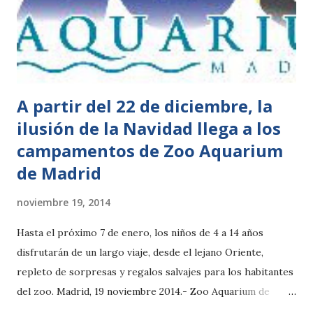
elaboradas en barro refractario, donde se recreará una
gran colonia en un ambiente típicamente navideño en el que
no faltará el tradicional nacimiento o los “Reyes de la
Antártida”. ...
A partir del 22 de diciembre, la
ilusión de la Navidad llega a los
campamentos de Zoo Aquarium
de Madrid
noviembre 19, 2014
Hasta el próximo 7 de enero, los niños de 4 a 14 años
disfrutarán de un largo viaje, desde el lejano Oriente,
repleto de sorpresas y regalos salvajes para los habitantes
del zoo. Madrid, 19 noviembre 2014.- Zoo Aquarium de
Madrid se prepara para vivir la magia de los campamentos