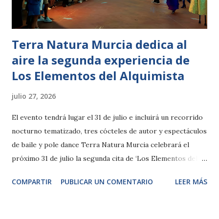
sistemas de grabación continua que permitirán registrar
tanto su comportamiento como sus posibles cambi...
Terra Natura Murcia dedica al
aire la segunda experiencia de
Los Elementos del Alquimista
julio 27, 2026
El evento tendrá lugar el 31 de julio e incluirá un recorrido
nocturno tematizado, tres cócteles de autor y espectáculos
de baile y pole dance Terra Natura Murcia celebrará el
próximo 31 de julio la segunda cita de ‘Los Elementos del
Alquimista’, el ciclo de experiencias nocturnas que combina
COMPARTIR
PUBLICAR UN COMENTARIO
LEER MÁS
coctelería de autor, gastronomía, espectáculos en vivo y
recorridos tematizados por algunos de los espacios más
singulares del parque. Tras el primer capítulo, dedicado al