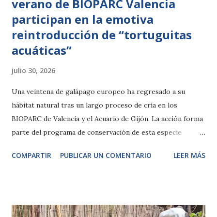
verano de BIOPARC Valencia
participan en la emotiva
reintroducción de “tortuguitas
acuáticas”
julio 30, 2026
Una veintena de galápago europeo ha regresado a su
hábitat natural tras un largo proceso de cría en los
BIOPARC de Valencia y el Acuario de Gijón. La acción forma
parte del programa de conservación de esta especie
autóctona amenazada impulsado por la Fundación BIOPARC
COMPARTIR
PUBLICAR UN COMENTARIO
LEER MÁS
y la Conselleria de Medio Ambiente de la Generalitat
Valenciana que combina cuidado especializado, gestión de
especies exóticas invasoras y sensibilización ambiental
sobre la tenencia responsable de mascotas y la protección
de la biodiversidad. Valencia, 30 de julio de 2026.- Hay