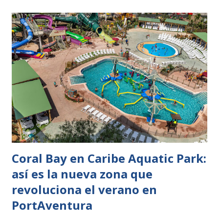
agua, esta nueva convocatoria tendrá como protagonista el
aire, un elemento asociado a la imaginación, la libertad y el
conocimiento. La actividad forma parte de una
programación compuesta por cuatro eventos
independientes inspirados en el agua, el aire, la tierra y el
fuego, desarrollada en colaboración con José García,
conocido como ‘El Alquimista’. La experiencia comenzará
con un recorrido por una zona del parque zoológico
ambientada especialmente para la ocasión. A lo largo del
itinerario, los asistentes podrán disfrutar de ...
Coral Bay en Caribe Aquatic Park:
así es la nueva zona que
revoluciona el verano en
PortAventura