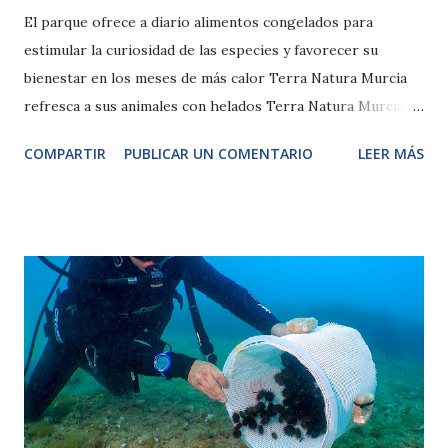
El parque ofrece a diario alimentos congelados para
estimular la curiosidad de las especies y favorecer su
bienestar en los meses de más calor Terra Natura Murcia
refresca a sus animales con helados Terra Natura Murcia ha
puesto en marcha un año más su programa de helados para
COMPARTIR
PUBLICAR UN COMENTARIO
LEER MÁS
animales, una iniciativa que se desarrolla durante los meses
de verano con el objetivo de ayudar a las distintas especies
del parque a sobrellevar las altas temperaturas y favorecer
su bienestar. La actividad consiste en ofrecer parte de la
alimentación diaria en formato congelado, adaptando los
ingredientes a la dieta de cada animal. De este modo, los
cuidadores preparan helados con frutas, verduras, carne,
pescado u otros alimentos, en función de las necesidades
nutricionales y los hábitos de cada especie. Esta práctica,
que se realiza en el parque desde su apertura en 2007,
forma parte de las acciones de enriquecimiento ambiental