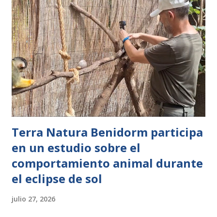
experiencias capaces de cambiar la forma de entender la
naturaleza. Para el grupo de niñas y niños de la edición de
verano de Expedición África, la escuela de vacaciones de
BIOPARC Valencia, la conservación ha dejado de ser una
palabra aprendida para convertirse en algo vivido en
primera persona, al participar en el emocionante momento
de la reintroducción de una veintena de crías de tortugas
acuáticas en su hábitat. Esta acción es la última fase...
Terra Natura Benidorm participa
en un estudio sobre el
comportamiento animal durante
el eclipse de sol
julio 27, 2026