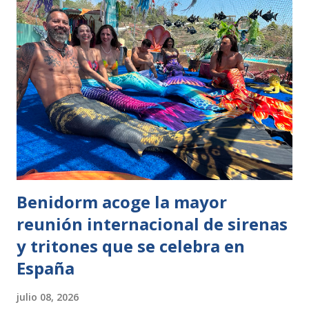
sus predicciones en grandes competiciones deportivas. Es
la primera vez que Terra Natura Murcia desarrolla una
iniciativa de este tipo con la jirafa Fali. La dinámica se
realiza únicamente con los partidos de la selección
española y suele llevarse a cabo en la jornada previa. De
momento, este animal ha acertado los resultados de los
últimos tres encuentros. La acción tiene como objetivo
generar una propuesta cercana y entretenida para la
comunidad de Ter...
Benidorm acoge la mayor
reunión internacional de sirenas
y tritones que se celebra en
España
julio 08, 2026