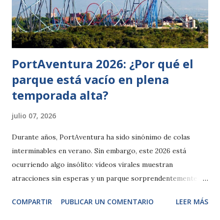
machos jóvenes empiezan a experimentar cambios visibles
como el crecimiento de la melena. En los leones africanos,
este pelo comienza a aparecer alrededor...
PortAventura 2026: ¿Por qué el
parque está vacío en plena
temporada alta?
julio 07, 2026
Durante años, PortAventura ha sido sinónimo de colas
interminables en verano. Sin embargo, este 2026 está
ocurriendo algo insólito: vídeos virales muestran
atracciones sin esperas y un parque sorprendentemente
tranquilo en julio y agosto. ¿Qué está pasando? Datos de
COMPARTIR
PUBLICAR UN COMENTARIO
LEER MÁS
afluencia Según el calendario de multitudes, la ocupación
media en julio apenas ronda el 30–40%, con días tan bajos