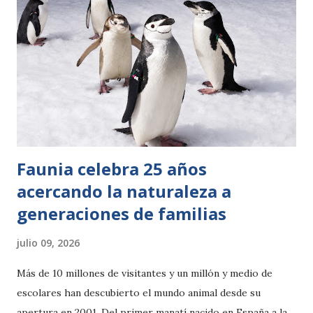
en el mismo parque puede verse también a la tercera, la de
espolones africana y a la peculiar tortuga leopardo, a la de
escudo africana y la articulada de Home, la experiencia es
única. BIOPARC Valencia se convierte así en uno de los
mejores centros especializados para descubrir a estos
reptiles que son auténticos “fósiles vivientes”. Además de
acercar la belleza de la na...
Faunia celebra 25 años
acercando la naturaleza a
generaciones de familias
julio 09, 2026
Más de 10 millones de visitantes y un millón y medio de
escolares han descubierto el mundo animal desde su
apertura en 2001. Del primer manatí nacido en España a la