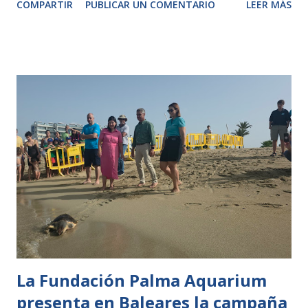
COMPARTIR
PUBLICAR UN COMENTARIO
LEER MÁS
para ayudar a los animales a afrontar las altas temperaturas
mediante la elaboración de helados y alimentos congelados
adaptados a la dieta de cada especie. Esta iniciativa combina
bienestar animal, nutrición y enriquecimiento ambiental,
permitiendo refrescar a los ejemplares durante los días de
mayor calor al tiempo que estimula sus comportamientos
naturales. Los cuidadores del parque preparan diariamente
bloques helados con ingredientes específicos para cada
especie. En el caso de los elefantes asiáticos, contienen
frutas y verduras como sandía, manzana, melón, pepino o
zanahoria, mientras que los dholes o perros salvajes
asiáticos reciben helados elaborados con carne, adaptados
a su alimentación carnívor...
La Fundación Palma Aquarium
presenta en Baleares la campaña