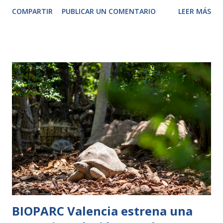
y la joven hembra Serena, en una acción de bienestar animal.
COMPARTIR
PUBLICAR UN COMENTARIO
LEER MÁS
Rigas estrenó el impresionante acuario de BIOPARC que
ofrece la única visión subacuática en España de estos
gigantes de los ríos africanos. La presencia de la “ancianita”
coincide con la explosión de vida del parque que aporta
esperanza con crías de especies amenazadas como elefante,
chimpancé o rinoceronte. Valencia, viernes 17 de julio de
2026. – Los aniversarios siempre son motivo de alegría y
cuando se trata de un animal tan querido y emblemático, la
celebración pasa a ser un hito. Rigas, la matriarca de los
hipopótamos de BIOPARC Valencia, cumple hoy 44 años,
convirtiéndose en el más longevo de España. Para
conmemorar este día tan señalado, el departamento de
biología encargado de su cuidado ha p...
BIOPARC Valencia estrena una