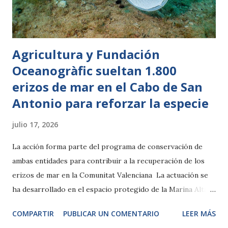
que Terra Natura Murcia desarrolla para estimular el
comportamiento n...
Agricultura y Fundación
Oceanogràfic sueltan 1.800
erizos de mar en el Cabo de San
Antonio para reforzar la especie
julio 17, 2026
La acción forma parte del programa de conservación de
ambas entidades para contribuir a la recuperación de los
erizos de mar en la Comunitat Valenciana La actuación se
ha desarrollado en el espacio protegido de la Marina Alta
seleccionado por sus condiciones ambientales Valencia, 17
COMPARTIR
PUBLICAR UN COMENTARIO
LEER MÁS
de julio de 2026-. La Conselleria de Agricultura, Agua,