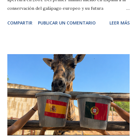
conservación del galápago europeo y su futura
reintroducción en la Comunidad de Madrid. Madrid, 9 julio
COMPARTIR
PUBLICAR UN COMENTARIO
LEER MÁS
de 2026. El próximo 10 de julio, Faunia celebra su 25
aniversario consolidado como uno de los parques
zoológicos y de naturaleza de referencia en España. Desde
su apertura en 2001, el parque ha acercado el mundo animal
a través de ecosistemas inmersivos, experiencias educativas
y programas de conservación, superando los 10 millones de
visitantes y recibiendo a más de un millón y medio de
escolares a lo largo de su historia. Durante este cuarto de
siglo, Faunia no solo se ha convertido en un espacio de ocio
y aprendizaje, sino también en un motor de transformación
para el distrito de Vicálvaro. Su apertura contribuyó a
impulsar el desarrollo de esta zona de Madrid y, desde
entonces, ha permitido que generaciones de ma...