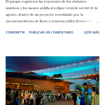
El parque registrará las reacciones de los elefantes
asiáticos y los monos ardilla al eclipse total de sol del 12 de
agosto, dentro de un proyecto coordinado por la
Asociación Ibérica de Zoos y Acuarios (AIZA) Benidorm, 27
de julio de 2026.- Terra Natura Benidorm participará en un
COMPARTIR
PUBLICAR UN COMENTARIO
LEER MÁS
estudio impulsado por la Asociación Ibérica de Zoos y
Acuarios (AIZA) para documentar cómo reaccionan distintas
especies animales durante el eclipse total de sol que será
visible desde la península ibérica el próximo 12 de agosto.
El proyecto reunirá a una docena de parques zoológicos de
España y Portugal con el objetivo de recopilar información
sobre los cambios de comportamiento que pueden
producirse ante este fenómeno natural. En el caso de Terra
Natura Benidorm, el estudio se centrará en los elefantes
asiáticos y los monos ardilla. Ambas especies serán
monitorizadas mediante cámaras de alta definición y