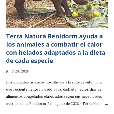
en las piscinas principales. Integración temática con el
resto del Caribe Aquatic Park. Un paso más en la
estrategia de expansión del resort Coral Bay no es solo una
piscina nueva: forma parte de una tendencia clara en Port...
Terra Natura Benidorm ayuda a
los animales a combatir el calor
con helados adaptados a la dieta
de cada especie
julio 24, 2026
Los elefantes asiáticos, los dholes y la rinoceronte india,
que recientemente ha dado a luz, disfrutan estos días de
alimentos congelados elaborados según sus necesidades
nutricionales Benidorm, 24 de julio de 2026.- Terra Natura
Benidorm pone en marcha su protocolo estival especial