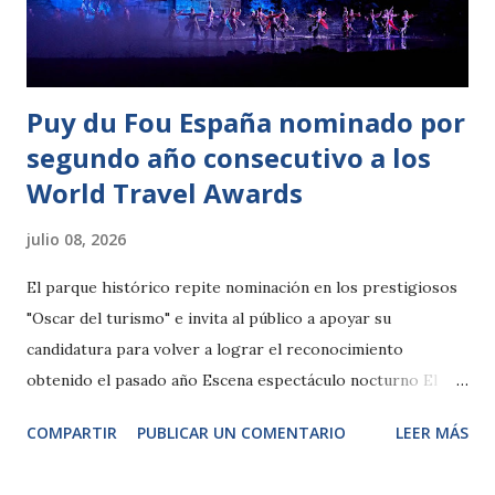
crecimiento hasta consolidarse como una cita de referencia
para la comunidad internacional del ‘mermaiding’,...
Puy du Fou España nominado por
segundo año consecutivo a los
World Travel Awards
julio 08, 2026
El parque histórico repite nominación en los prestigiosos
"Oscar del turismo" e invita al público a apoyar su
candidatura para volver a lograr el reconocimiento
obtenido el pasado año Escena espectáculo nocturno El
Sueño de Toledo, de Puy du Fou España Toledo, 8 de julio
COMPARTIR
PUBLICAR UN COMENTARIO
LEER MÁS
de 2026.– Puy du Fou España vuelve a situarse entre los
grandes referentes internacionales del ocio y el turismo. El