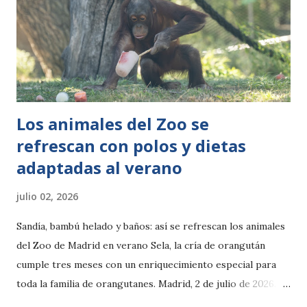
las hembras regresan años después a la playa donde
nacieron para depositar sus huevos. Antes de la entrada al
mar, la tortuga fue equipada con un emisor satelital
financiado por La Menorquina. El dispositivo permitirá
conocer sus primeros desplazamientos por el M...
Los animales del Zoo se
refrescan con polos y dietas
adaptadas al verano
julio 02, 2026
Sandía, bambú helado y baños: así se refrescan los animales
del Zoo de Madrid en verano Sela, la cría de orangután
cumple tres meses con un enriquecimiento especial para
toda la familia de orangutanes. Madrid, 2 de julio de 2026.
Con la llegada de las altas temperaturas, Zoo Aquarium de