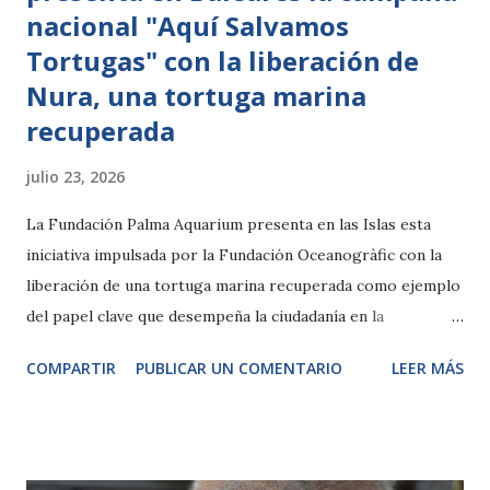
nacional "Aquí Salvamos
Tortugas" con la liberación de
Nura, una tortuga marina
recuperada
julio 23, 2026
La Fundación Palma Aquarium presenta en las Islas esta
iniciativa impulsada por la Fundación Oceanogràfic con la
liberación de una tortuga marina recuperada como ejemplo
del papel clave que desempeña la ciudadanía en la
conservación de la especie. Palma de Mallorca, 23 de julio de
COMPARTIR
PUBLICAR UN COMENTARIO
LEER MÁS
2026 La Fundación Palma Aquarium ha presentado hoy en
Baleares la campaña nacional "Aquí Salvamos Tortugas", una
iniciativa de sensibilización impulsada por la Fundación
Oceanogràfic que tiene como objetivo implicar a la