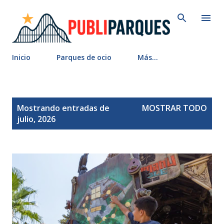
Ir al contenido principal
Inicio
Parques de ocio
Más…
E
Mostrando entradas de
MOSTRAR TODO
n
julio, 2026
t
r
a
d
a
s