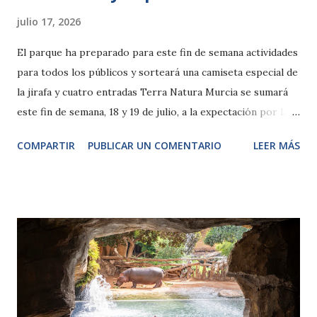
julio 17, 2026
El parque ha preparado para este fin de semana actividades
para todos los públicos y sorteará una camiseta especial de
la jirafa y cuatro entradas Terra Natura Murcia se sumará
este fin de semana, 18 y 19 de julio, a la expectación por la
final del Mundial, en la que participa la selección española,
COMPARTIR
PUBLICAR UN COMENTARIO
LEER MÁS
con una programación especial dirigida a todos los
públicos. El parque combinará durante la jornada
naturaleza, ocio y deporte a través de distintas actividades
tematizadas. La planificación incluirá una edición especial
de Dance Natura inspirada en el Mundial, una zona
ambientada para que los visitantes puedan hacerse
fotografías y una portería de fútbol hinchable en la que
pequeños y mayores tendrán la oportunidad de poner a
prueba su puntería. La antesala de esta jornada comenzará