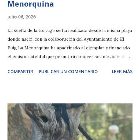
Menorquina
julio 06, 2026
La suelta de la tortuga se ha realizado desde la misma playa
donde nació, con la colaboración del Ayuntamiento de El
Puig La Menorquina ha apadrinado al ejemplar y financiado
el emisor satelital que permitirá conocer sus movimientos
por el Mediterráneo Valencia, 6 de julio de 2026.- La
COMPARTIR
PUBLICAR UN COMENTARIO
LEER MÁS
Fundación Oceanogràfic y La Menorquina acompañaron el
viernes el regreso al mar de una tortuga boba (Caretta
caretta) nacida el verano pasado en el único nido localizado
en la playa de El Puig. La suelta tuvo lugar en el mismo
punto donde eclosionó hace un año, en un acto organizado
con la colaboración del Ayuntamiento del municipio. La
elección de este lugar responde a un comportamiento
natural de la especie conocido como filopatria, por el que