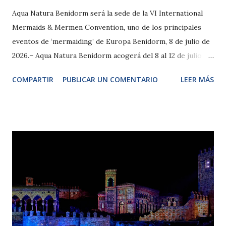
Aqua Natura Benidorm será la sede de la VI International
Mermaids & Mermen Convention, uno de los principales
eventos de ‘mermaiding’ de Europa Benidorm, 8 de julio de
2026.– Aqua Natura Benidorm acogerá del 8 al 12 de julio la
sexta edición de la International Mermaids & Mermen
COMPARTIR
PUBLICAR UN COMENTARIO
LEER MÁS
Convention (IMMC), uno de los principales encuentros de
‘mermaiding’ de Europa y el mayor que se celebra en
España. Organizado por Sirenas Spain y Divertysub, el
evento convertirá a Benidorm en la capital de esta
disciplina durante cinco días y reunirá a profesionales,
artistas y aficionados procedentes de numerosos países en
un programa que combinará exhibiciones, formación,
turismo experiencial y acciones de sensibilización sobre la
conservación del medio marino. Nacida en 2020 como un
encuentro de ámbito nacional, la International Mermaids &
Mermen Convention ha experimentado un importante