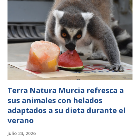
ciudadanía, los municipios costeros y las entidades locales
en la protección de las tortugas marinas. La presentación
ha tenido lugar en la Playa de Palma y ha culminado con la
liberación de Nura, una tortuga Caretta caretta recuperada
en el Centro de Recuperación de tortugas marinas de la
Fundación Palma Aquarium tras varios meses de
tratamiento veterinario y rehabilitación. El acto ha contado
con la participación del jefe del Departamento de Espacios
Naturales de la Dirección Gene...
Terra Natura Murcia refresca a
sus animales con helados
adaptados a su dieta durante el
verano
julio 23, 2026