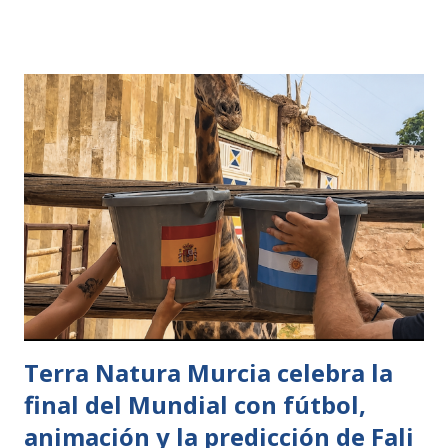
Ganadería y Pesca de la Generalitat Valenciana y la
Fundación Oceanogràfic han soltado 1.800 ejemplares
juveniles de erizo de mar común (Paracentrotus lividus) en
la Reserva Marina del Cabo de San Antonio, dentro del
programa conjunto de refuerzo poblacional que impulsan
ambas entidades para favorecer la recuperación de esta
especie en el litoral de la Comunitat Valenciana. Los erizos,
reproducidos y criados en las instalaciones de la Fundación
Oceanogràfic gracias a la colaboración con la Conselleria,
superaban los 2,5 centímetros de diámetro, sin contar las
púas. El equipo seleccionó los ejemplares con un desarrollo
adecuado para aumentar ...
Terra Natura Murcia celebra la
final del Mundial con fútbol,
animación y la predicción de Fali