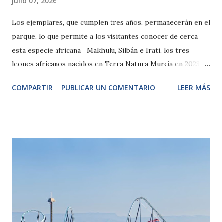
julio 07, 2026
Los ejemplares, que cumplen tres años, permanecerán en el
parque, lo que permite a los visitantes conocer de cerca
esta especie africana Makhulu, Silbán e Irati, los tres
leones africanos nacidos en Terra Natura Murcia en 2023,
cumplen tres años. El aniversario llega en un momento
COMPARTIR
PUBLICAR UN COMENTARIO
LEER MÁS
especialmente significativo para estos ejemplares, que
comienzan a dejar atrás su etapa juvenil y a mostrar
algunos de los rasgos propios de la madurez de esta
especie. Con motivo de la efeméride, ayer el parque
desarrolló un programa de actividades especial centrado en
la especie. Los tres ejemplares permanecen actualmente
en Terra Natura Murcia y, de momento, se prevé que
continúen en el parque. Su evolución permite a los
visitantes observar de cerca el desarrollo de una especie
emblemática, especialmente en una etapa en la que los