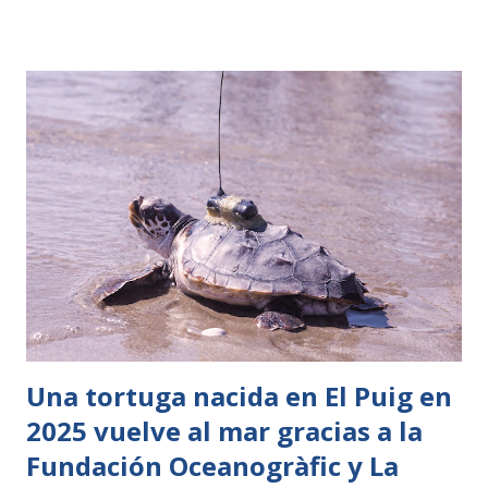
como el 3 de julio (27%). En la escala de multitudes, el
verano se sitúa en niveles 2,8–2,9 sobre 10 , muy por debajo
de lo habitual. Incluso octubre y abril registran más
visitantes que la temporada alta estival . Posibles causas
Cambio en hábitos de viaje: más turistas optan por
escapadas en primavera u otoño, coincidiendo con eventos
especiales como Halloween. Factores económicos: la
inflación y el coste de vacaciones en temporada alta
desplazan visitas hacia meses más baratos. Competencia
europea: parques como Disneyland París o Europa Park
ofrecen más valor percibido por el precio. Política de
monetiza...
Una tortuga nacida en El Puig en
2025 vuelve al mar gracias a la
Fundación Oceanogràfic y La