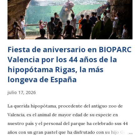
este viernes alrededor de las 13:30 horas, cuando se
publicará la predicción de Fali para la final en las redes
sociales de Terra Natura Murcia. La jirafa se ha convertido
en una de las grandes prota...
Fiesta de aniversario en BIOPARC
Valencia por los 44 años de la
hipopótama Rigas, la más
longeva de España
julio 17, 2026
La querida hipopótama, procedente del antiguo zoo de
Valencia, es el animal de mayor edad de su especie en
nuestro país y el personal del parque ha celebrado sus 44
años con un gran pastel que ha disfrutado con su hijo Gori