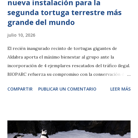
nueva instalación para la
segunda tortuga terrestre más
grande del mundo
julio 10, 2026
El recién inaugurado recinto de tortugas gigantes de
Aldabra aporta el máximo bienestar al grupo ante la
incorporación de 4 ejemplares rescatados del tráfico ilegal.
BIOPARC refuerza su compromiso con la conservación de
la biodiversidad y alerta sobre la amenaza de las especies
COMPARTIR
PUBLICAR UN COMENTARIO
LEER MÁS
exóticas como mascotas. El parque valenciano es uno de los
más importantes para contemplar estos “fósiles vivientes”,
albergando 5 especies distintas, entre ellas, 2 de las 3
terrestres más grandes del planeta. Valencia, 10 de julio de
2026.- Contemplar a la tortuga gigante de Aldabra, la
segunda terrestre más grande del mundo, impresiona; y si