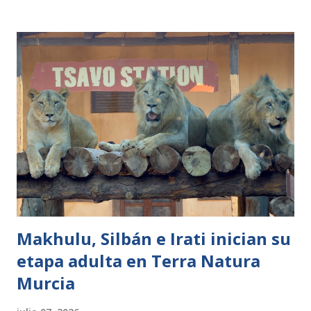
parque ha sido nuevamente nominado a los World Travel
Awards 2026 en la categoría de "Europe's Leading Theme
Park" (Mejor Parque de Europa). Este reconocimiento
premia a los destinos turísticos que destacan por su
excelencia, innovación y capacidad de emocionar al
visitante. Tras alzarse con este galardón en la pasada
edición, Puy du Fou España aspira ahora a revalidar un
título que reconoce la excelencia de los mejores parques
temáticos del continente. En esta edición competirá junto a
otros parques europeos como Disneyland Park (Francia),
Phantasialand (Alemania), The Land of ...
Makhulu, Silbán e Irati inician su
etapa adulta en Terra Natura
Murcia