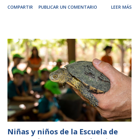
convirtiéndose en una de las propuestas más inmersivas del
COMPARTIR
PUBLICAR UN COMENTARIO
LEER MÁS
resort. ¿Qué es Makamanu Jungle? Makamanu Jungle es un
recorrido temático que nace en una antigua cantera oculta
en el corazón de Polynesia. El parque lo ha transformado
en un espacio de observación, aprendizaje y desafíos,
pensado para que los visitantes se adentren en la parte más
salvaje del área. Según la información oficial del parque, el
sendero ofrece: Pasarelas flotantes sobre zonas de
vegetación. Puentes de red y rampas de madera para
superar pequeños retos. Miradores elevados para
contemplar la selva desde otra perspectiva. Sonidos
naturales que acompañan la experiencia y refuerzan la
inmersión. Una experiencia diseñada para familias y
pequeños exploradores Makamanu Jungle no es un simple
paseo...
Niñas y niños de la Escuela de