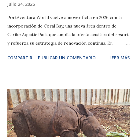
julio 24, 2026
PortAventura World vuelve a mover ficha en 2026 con la
incorporación de Coral Bay, una nueva área dentro de
Caribe Aquatic Park que amplía la oferta acuática del resort
y refuerza su estrategia de renovación continua. En
Publiparques.com analizamos qué ofrece esta zona, por qué
COMPARTIR
PUBLICAR UN COMENTARIO
LEER MÁS
es relevante para los visitantes y cómo encaja en la
evolución del parque. ¿Qué es Coral Bay? Coral Bay es la
nueva área temática del parque acuático de PortAventura,
diseñada para aportar más capacidad, más zonas de
descanso y una ambientación caribeña renovada, en la
página oficial confirma que se trata de un espacio pensado
para: Relajación y descanso en un entorno tropical.
Ambientación coralina con nuevas zonas de agua poco
profunda. Mayor capacidad de baño para aliviar la afluencia