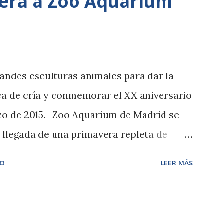
vera a Zoo Aquarium
andes esculturas animales para dar la
oca de cría y conmemorar el XX aniversario
zo de 2015.- Zoo Aquarium de Madrid se
a llegada de una primavera repleta de
Planeta Zoo. A partir de hoy, como
IO
LEER MÁS
sario del Aquarium que se cumple el
ra del Aquarium del Zoo de Madrid da la
vera con un hermoso escenario de arte