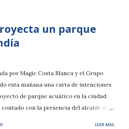
alberga la especie de lémur "frentirrojo".
ito en la conservación de esta amenazada
royecta un parque
l compromiso de este parque valenciano
ndía
uraleza salvaje. La semana pasada leíamos
 Valencia era trasladado a otra
 de un programa de conservación de
ada por Magic Costa Blanca y el Grupo
ón. Hoy la noticia tiene su origen en la
ado esta mañana una carta de intenciones
C. Madagascar es la mayor de las islas
royecto de parque acuático en la ciudad
de...
a contado con la presencia del alcalde de
epresentantes de Magic Terra Natura S.L
IO
LEER MÁS