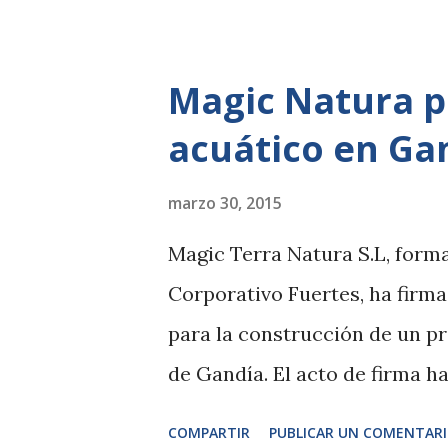
el único parque en España que 
Esta nueva vida supone un éx
Magic Natura p
especie y es el resultado de
acuático en Ga
con la preservación de la nat
que el primer bongo nacido en
marzo 30, 2015
institución zoológica dentro
Magic Terra Natura S.L, form
especies en peligro de extinci
Corporativo Fuertes, ha firm
zona de Madagascar de BIOPAR
para la construcción de un p
africanas y la cuarta más gran
de Gandía. El acto de firma h
Gandía, Arturo Torró y los r
COMPARTIR
PUBLICAR UN COMENTAR