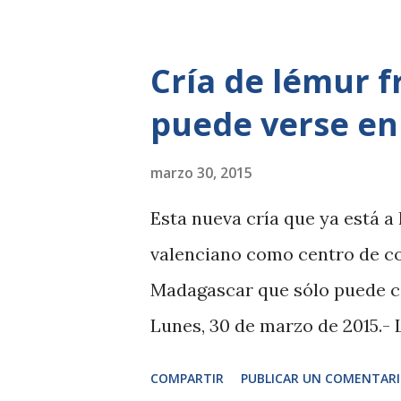
sus reservas con una mayor pr
aglomeraciones en unas fecha
Cría de lémur f
realizarse llamando al 948 088
puede verse en
parque ( www.sendaviva.com )
real la climatología y previsi
marzo 30, 2015
Además, todas aquellas perso
Esta nueva cría que ya está a 
del parque ( www.sendaviva.c
valenciano como centro de c
5€ en cada entrada (en todas 
Madagascar que sólo puede 
web). ...
Lunes, 30 de marzo de 2015.-
noticia y, en este caso, es es
COMPARTIR
PUBLICAR UN COMENTAR
pequeña y delicada, sea tan 