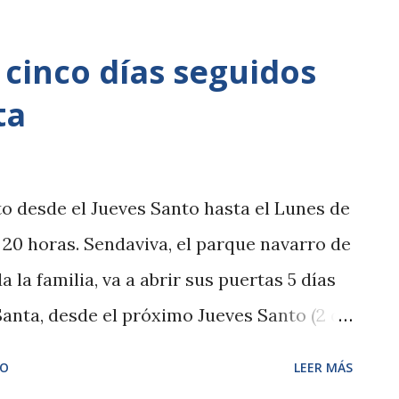
vierten así en los nuevos habitantes de
una Semana Santa en la que el visitante
 cinco días seguidos
 estos pinnípedos que, en su edad adulta,
ta
de peso y los tres metros de longitud. Los
lo de la especie más grande de león marino
or su gran pasión por agua, donde pasan
o desde el Jueves Santo hasta el Lunes de
 alimentándose. Por ello y para
a 20 horas. Sendaviva, el parque navarro de
e esta Semana Santa Faunia ha
 la familia, va a abrir sus puertas 5 días
es...
anta, desde el próximo Jueves Santo (2 de
 de abril. El horario para poder visitarlo
IO
LEER MÁS
esta manera, los visitantes pueden realizar