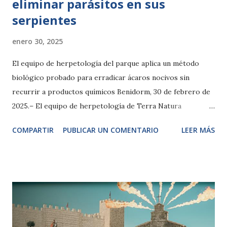
eliminar parásitos en sus
serpientes
enero 30, 2025
El equipo de herpetología del parque aplica un método
biológico probado para erradicar ácaros nocivos sin
recurrir a productos químicos Benidorm, 30 de febrero de
2025.– El equipo de herpetología de Terra Natura
Benidorm ha puesto en marcha un innovador tratamiento
COMPARTIR
PUBLICAR UN COMENTARIO
LEER MÁS
biológico para eliminar parásitos externos en su colección
de reptiles. Se trata del ácaro depredador Cheyletus
eruditus, un método natural y seguro que ya demostró su
eficacia en el parque hace siete años y que ahora se ha
vuelto a aplicar de manera preventiva tras la llegada de una
boa constrictor incautada por las autoridades portadora de
ácaros nocivos. Los expertos han detectado que el