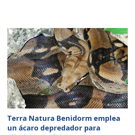
más prestigiosos autores de novela histórica españoles.
Descripción generada automáticamenteMadrid, 30 enero
2025. Puy du Fou España da la bienvenida a su nueva
temporada con un emocionante evento que promete
transportar a los visitantes a través de los grandes
momentos de nuestra Historia: la primera edición de la
Feria del Libro Histórico. Este encuentro literario reunirá
a las principales editoriales especializadas y a reconocidos
autores de novela histórica en un escenario único, diseñado
para fascinar a todos los apasionados de la Historia, el arte
y la literatura. Organizada en colaboración con la
Asociación "Escritores con la Histor...
Terra Natura Benidorm emplea
un ácaro depredador para