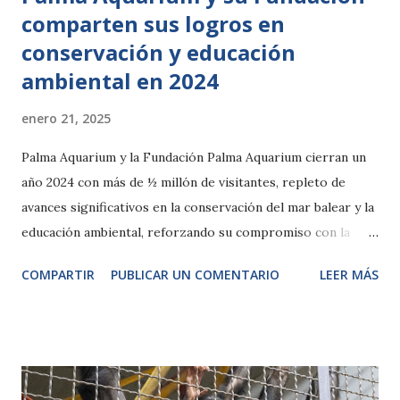
comparten sus logros en
conservación y educación
ambiental en 2024
enero 21, 2025
Palma Aquarium y la Fundación Palma Aquarium cierran un
año 2024 con más de ½ millón de visitantes, repleto de
avances significativos en la conservación del mar balear y la
educación ambiental, reforzando su compromiso con la
preservación de la biodiversidad marina y la sensibilización
COMPARTIR
PUBLICAR UN COMENTARIO
LEER MÁS
pública. Palma de Mallorca, 21 de enero de 2025 Más de
medio millón de visitantes y experiencias inolvidables En
2024 Palma Aquarium recibió más de 500.000 visitantes,
consolidándose como un referente en experiencias
educativas y de entretenimiento responsable en Mallorca.