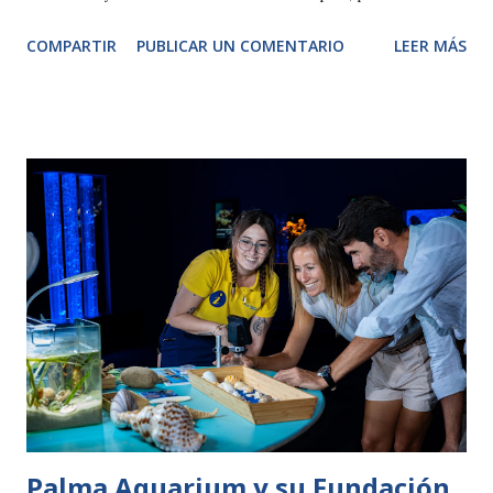
un balance extraordinario que multiplica por tres sus
COMPARTIR
PUBLICAR UN COMENTARIO
LEER MÁS
resultados en apenas tres años. CIFRAS DE RÉCORD Desde
su apertura, el parque ubicado en Toledo ha generado un
impacto económico significativo. Con un total de 1.500.000
visitantes en 2024, el parque temático ubicado en Toledo ha
superado todas las expectativas. Este éxito se traduce
también en más de 3.000 representaciones de espectáculos
y la organización de 250 eventos MICE, consolidando a Puy
du Fou España como un motor económico y cultural de
referencia. IMPACTO DE PUY DU FOU ESPAÑA EN LA
REGIÓN DE CASTILLA-LA MANCHA El parque ha sido
clave en el desarrollo económico y turístico de Toledo y la
región en la que se asienta: 480.000 pernoctaciones
generadas por sus visitantes (+10% vs. 2023), con el 93%...
Palma Aquarium y su Fundación