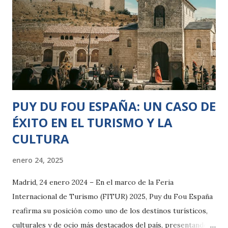
ejemplar presentaba Ophionyssus natricis, un ácaro que
afecta a las serpientes y que, de no controlarse, podría
desplazarse a otros ejemplares. Para evitar su
propagación, el equipo ha introducido en las zonas de
cuarentena y reserva el Cheyletus eruditus, un parásito
benigno que se alimenta exclusivamente de estos ácaros.
Este tratamient...
PUY DU FOU ESPAÑA: UN CASO DE
ÉXITO EN EL TURISMO Y LA
CULTURA
enero 24, 2025
Madrid, 24 enero 2024 – En el marco de la Feria
Internacional de Turismo (FITUR) 2025, Puy du Fou España
reafirma su posición como uno de los destinos turísticos,
culturales y de ocio más destacados del país, presentando