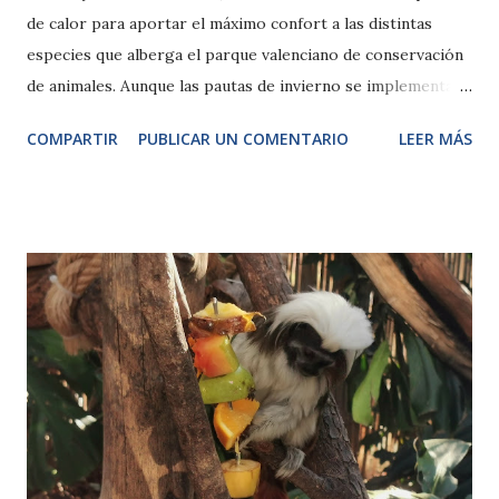
de calor para aportar el máximo confort a las distintas
especies que alberga el parque valenciano de conservación
de animales. Aunque las pautas de invierno se implementan
con meses de anticipación, ante el brusco cambio
COMPARTIR
PUBLICAR UN COMENTARIO
LEER MÁS
meteorológico y las gélidas temperaturas, el equipo
especialista extrema la vigilancia y atención a las especies
más delicadas y a las distintas crías como las dos de elefante
o la de chimpancé. caldos calientes para los chimpancés en
sus cobijos calefactados Miércoles, 15 de enero de 2025.-
La prevención es fundamental para la salud y una regla de
oro para centros especializados como BIOPARC Valencia
donde los criterios científicos y el “saber hacer” del equipo
profesional tienen como objetivo no solo proteger a las
especies en peligro de extinción, sino que al mismo tiempo
deben asegurar el máximo bienestar de cada uno de los más
de 6.000 animales a su cargo. Con esta premisa, se ha