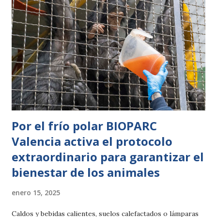
Más de 10.400 personas exploraron el Backstage Tour,
donde pudieron conocer nuestros proyectos de
conservación marina, nuestros esfuerzos en la protección
de los ecosistemas marinos y la rehabilitación de tortugas
marinas. Actividades inmersivas como el Shark Vision Boat -
barca con fondo de cristal en el tanque de tiburones-, el
Buceo con Tiburones, Snorkel con Rayas y el 3D Cinema
Aquadome sobre las ballenas jorobadas, permitieron a m...
Por el frío polar BIOPARC
Valencia activa el protocolo
extraordinario para garantizar el
bienestar de los animales
enero 15, 2025
Caldos y bebidas calientes, suelos calefactados o lámparas