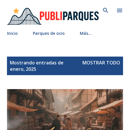
Ir al contenido principal
Inicio
Parques de ocio
Más…
E
Mostrando entradas de
MOSTRAR TODO
n
enero, 2025
t
r
a
d
a
s