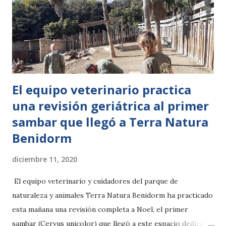
incluido entre una selección de 72 reconocidas marcas
nacionales e internacionales que integran el juego de mesa
“A Sus Marcas”. Recomendado a partir de 7 años, pueden
participar de 2 a 5 jugadores y es ideal para compartir en
familia, pues gana el más rápido y expert...
El equipo veterinario practica
una revisión geriátrica al primer
sambar que llegó a Terra Natura
Benidorm
diciembre 11, 2020
El equipo veterinario y cuidadores del parque de
naturaleza y animales Terra Natura Benidorm ha practicado
esta mañana una revisión completa a Noel, el primer
sambar (Cervus unicolor) que llegó a este espacio dedicado