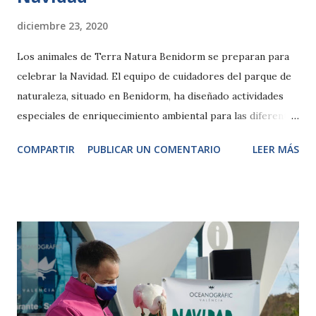
diciembre 23, 2020
Los animales de Terra Natura Benidorm se preparan para
celebrar la Navidad. El equipo de cuidadores del parque de
naturaleza, situado en Benidorm, ha diseñado actividades
especiales de enriquecimiento ambiental para las diferentes
especies que habitan en sus instalaciones, como los monos
COMPARTIR
PUBLICAR UN COMENTARIO
LEER MÁS
saimirí, los titis de Goeldi, o aves tropicales como los
guacamayos. Estos animales deberán descubrir qué
esconden los distintos regalos navideños que han colocado
estratégicamente los cuidadores del parque en el interior
de sus recintos. Algunos de estos regalos tendrán forma de
calcetín navideño, y en su interior guardarán la comida
favorita de cada animal que, por ejemplo, en el caso de los
monos serán pequeños gusanos, pipas y frutos. Otros
enriquecimientos que podrán presenciar los visitantes será