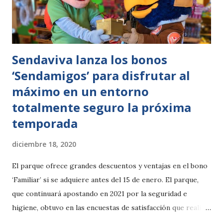
Especies Emblemáticas y de Singular Importancia del Mar
Menor del Gobierno de la Región de Murcia, en
colaboración con la Universidad de Murcia, en coordinación
con la Direc...
Sendaviva lanza los bonos
‘Sendamigos’ para disfrutar al
máximo en un entorno
totalmente seguro la próxima
temporada
diciembre 18, 2020
El parque ofrece grandes descuentos y ventajas en el bono
‘Familiar’ si se adquiere antes del 15 de enero. El parque,
que continuará apostando en 2021 por la seguridad e
higiene, obtuvo en las encuestas de satisfacción que realizó
a sus visitantes la pasada temporada un 9 sobre 10 por sus