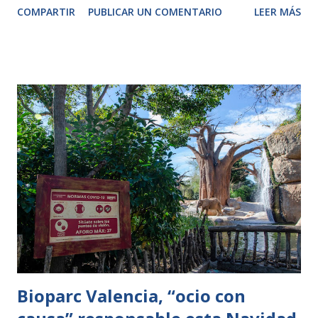
COMPARTIR
PUBLICAR UN COMENTARIO
LEER MÁS
medidas frente a la COVID 19 y el 99,32% de las familias
afirmaron sentirse seguras durante la visita. Arguedas
(Navarra), 17 de diciembre de 2020 Sendaviva ya está
pensando en su 18ª temporada con la ilusión y la esperanza
de poder volver a disfrutar con normalidad, aunque siempre
con responsabilidad y teniendo presente y manteniendo las
medidas adoptadas ante el COVID 19. Después de una
temporada totalmente atípica, el parque continúa
trabajando para ofrecer novedades y atractivos para que las
familias pasen una jornada llena de diversión. Y el primer
paso que ha dado es lanzar los bonos ‘Sendamigos’ con
grandes descuentos en el bono ‘Familiar’ si se adquiere
antes del 15 de enero. Así, por 180€ tod...
Bioparc Valencia, “ocio con