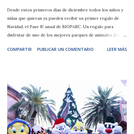
Desde estos primeros días de diciembre todos los niños y
niñas que quieran ya pueden recibir su primer regalo de
Navidad, el Pase B! anual de BIOPARC. Un regalo para
disfrutar de uno de los mejores parques de animales del
mundo durante todas las fiestas, incluido el puente de
COMPARTIR
PUBLICAR UN COMENTARIO
LEER MÁS
diciembre y el próximo año 2021. El parque lanza también el
juego virtual “Hechizo de Navidad” para acercar a la
naturaleza y divertirse en familia. Valencia, 4 de diciembre
de 2020. Este año ha sido muy diferente y estas fiestas
también lo serán. Los más pequeños son especialmente
queridos en BIOPARC y cada Navidad es ya clásico que el
parque valenciano les obsequie con un pase anual infantil.
En años pasados el regalo se hacía cuando los niños
entregaban sus cartas a los emisarios de los Reyes Magos
en el Poblado de las Jaimas de BIOPARC Valencia. Este año