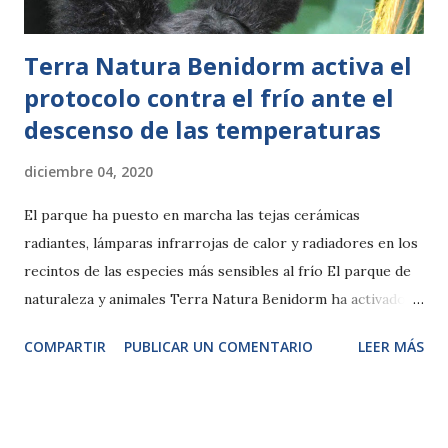
Jungla amazónica como los m...
Terra Natura Benidorm activa el
protocolo contra el frío ante el
descenso de las temperaturas
diciembre 04, 2020
El parque ha puesto en marcha las tejas cerámicas
radiantes, lámparas infrarrojas de calor y radiadores en los
recintos de las especies más sensibles al frío El parque de
naturaleza y animales Terra Natura Benidorm ha activado el
protocolo contra el frío ante el descenso brusco de las
COMPARTIR
PUBLICAR UN COMENTARIO
LEER MÁS
temperaturas, que se ha producido hoy. El equipo de
especialistas de este espacio, dedicado a la conservación de
la biodiversidad y a la divulgación medioambiental, han
activado los sistemas de calefacción en los recintos donde