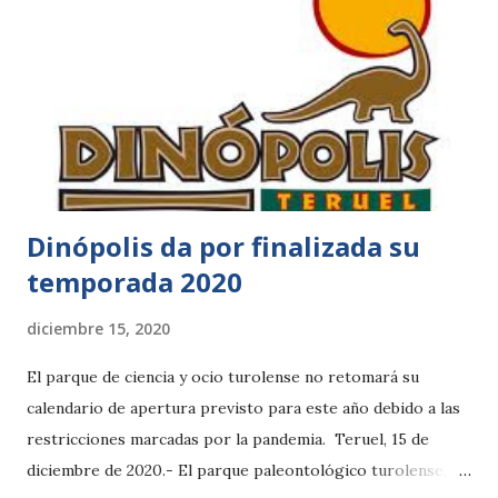
instalaciones, y ha obtenido importantes resultados en sus
proyectos de investigación y conservación, que no se han
visto frenados a pesar de las circunstancias. Loro Parque
inició su andadura en el año 1972 con tan solo 25 personas,
150 loros y un espacio de 13 000 cuadrados. Desde ese
entonces hasta hoy, y tras una...
Dinópolis da por finalizada su
temporada 2020
diciembre 15, 2020
El parque de ciencia y ocio turolense no retomará su
calendario de apertura previsto para este año debido a las
restricciones marcadas por la pandemia. Teruel, 15 de
diciembre de 2020.- El parque paleontológico turolense,