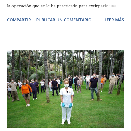
la operación que se le ha practicado para extirparle una
masa neoplásica que tenía ubicada en el hígado y biopsiar
COMPARTIR
PUBLICAR UN COMENTARIO
LEER MÁS
una muestra del tejido con el fin de tener un pronóstico.
Hace unos meses aparecieron los primeros síntomas como
vómitos y episodios de anorexia. Los veterinarios
decidieron realizar una ecografía que confirmó la existencia
de una masa que era compatible con un posible tumor junto
al estómago, por lo que se le extrajo una muestra para su
citología para determinar si se trataba de un
adenocarcinoma. El equipo veterinario que ha intervenido
en la operación, formado por dos veterinarios y cuatro
cuidadores especializados de Terra Natura Benidorm, y por
el veterinario José Rial y el técnico Oscar Blázquez del
Hospital Veterinario Marina Baixa, ha conseguido extirpar
dos masas localizadas en el hígado, una de ellas d...