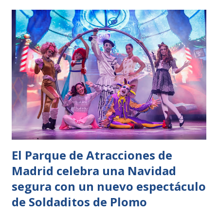
espectáculos navideños que harán volar la imaginación de
sus visitantes, así como las medidas de seguridad precisas
para que los visitantes disfruten de un día diversión con
todas las garantías. Estas medidas han permitido a Parque
Warner recibir el sello SAFE TOURISM CERTIFIED, que
certifica la implantación de un sistema de prevención de
riesgos frente a la COVID-19 según los protocolos del
Instituto de Calidad Turística Española. Los visitantes del
parque se verán inmersos en la magia de la Navidad desde
su entrada, podrán disfrutar de los villancicos más popul...
El Parque de Atracciones de
Madrid celebra una Navidad
segura con un nuevo espectáculo
de Soldaditos de Plomo