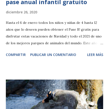
pase anual infantil gratuito
diciembre 26, 2020
Hasta el 6 de enero todos los niños y niñas de 4 hasta 12
años que lo deseen pueden obtener el Pase B! gratis para
disfrutar estas vacaciones de Navidad y todo el 2021 de uno
de los mejores parques de animales del mundo. Este año
tan excepcional, en el que tenemos que mirar el futuro con
COMPARTIR
PUBLICAR UN COMENTARIO
LEER MÁS
optimismo, BIOPARC ofrece la experiencia de “ocio con
causa” para conocer la naturaleza salvajeen un espacio al
aire libre y con toda la seguridad. Valencia, 26de diciembre
2020. –BIOPARC Valencia siempre ha querido ser esa
plataforma de encuentro ciudadano donde compartir el
amor y el respeto por los animales y la importancia de
conservar la biodiversidad. Este año hemos podido
comprobar que un medioambiente sano es un gran aliado