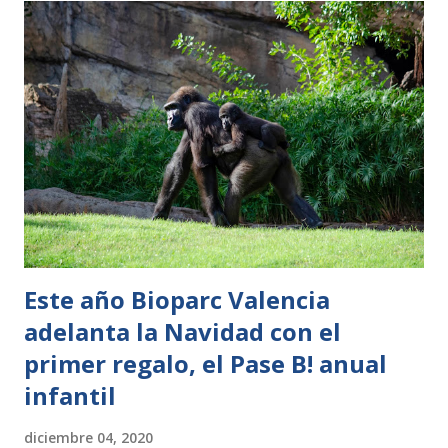
habitan las especies más sensibles y vulnerables a las bajas
temperaturas para garantizar su bienestar. En concreto, se
han puesto en marcha diversos sistemas de calefacción
entre los que se encuentran tejas cerámicas radiantes,
lámparas infrarrojas de calor, radiadores y splits. En este
sentido, se ha conectado la calefacción en las instalaciones
de los titíes, saimiris, armadillos, reptiles, cocodrilos y
zorros voladores. Con la intención de prevenir los
resfriados invernales se ...
Este año Bioparc Valencia
adelanta la Navidad con el
primer regalo, el Pase B! anual
infantil
diciembre 04, 2020