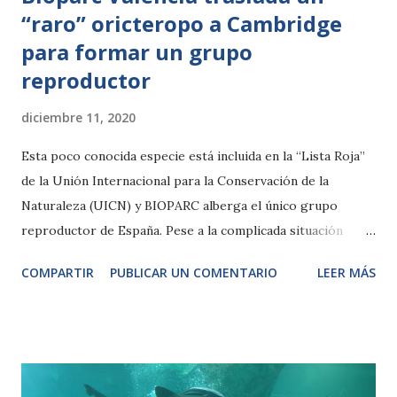
“raro” oricteropo a Cambridge
para formar un grupo
reproductor
diciembre 11, 2020
Esta poco conocida especie está incluida en la “Lista Roja”
de la Unión Internacional para la Conservación de la
Naturaleza (UICN) y BIOPARC alberga el único grupo
reproductor de España. Pese a la complicada situación
actual, era prioritario el programa internacional de
COMPARTIR
PUBLICAR UN COMENTARIO
LEER MÁS
conservación y el joven macho ha sido trasladado al Reino
Unido para unirse a dos hembras, una procedente de Gales
y otra de República Checa. Viernes, 11 de diciembre de
2020.- Indi es la última cría de oricteropo que nació en
BIOPARC Valencia el 15 de abril del 2019. Este joven macho,