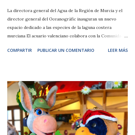
La directora general del Agua de la Región de Murcia y el
director general del Oceanogràfic inauguran un nuevo
espacio dedicado a las especies de la laguna costera
murciana El acuario valenciano colabora con la Comunidad
Autónoma de Murcia y la Universidad de Murcia para
COMPARTIR
PUBLICAR UN COMENTARIO
LEER MÁS
divulgar los problemas medioambientales y de conservación
Caballito de mar, una de las especies que habita en los
nuevos tanques València, 18 de diciembre de 2020.- El
Oceanogràfic de València ha inaugurado esta mañana un
nuevo espacio, dentro del área Mediterráneo, destinado a
dar a conocer las distintas especies que habitan el Mar
Menor y que se encuentran amenazadas por las duras
condiciones medioambientales en las que habitan. El acuario
valenciano abre así una ventana al Mar Menor para todos
sus visitantes y contribuye al proyecto del Banco de