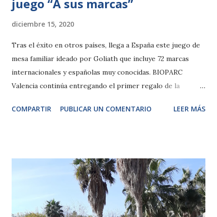
juego “A sus marcas”
diciembre 15, 2020
Tras el éxito en otros países, llega a España este juego de
mesa familiar ideado por Goliath que incluye 72 marcas
internacionales y españolas muy conocidas. BIOPARC
Valencia continúa entregando el primer regalo de la
Navidad, el pase B! anual infantil, a todos los niños y niñas
COMPARTIR
PUBLICAR UN COMENTARIO
LEER MÁS
que lo deseen. Martes, 15 de diciembre de 2020.- Estas
Navidades serán para todos especiales. Pero algunas cosas
no cambian, como ser tiempo de familia, regalos, juegos y
mucha ilusión. Las marcas forman parte de nuestra vida,
nos identificamos con ellas, con sus productos, con sus
valores. Algunas son verdadera historia para nuestra
sociedad, abarcando ya a varias generaciones. En este
contexto, BIOPARC muestra su satisfacción por haber sido