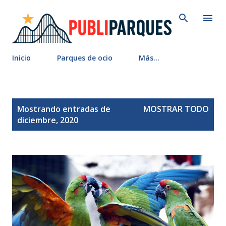
Ir al contenido principal
Inicio
Parques de ocio
Más…
E
Mostrando entradas de
MOSTRAR TODO
n
diciembre, 2020
t
r
a
d
a
s