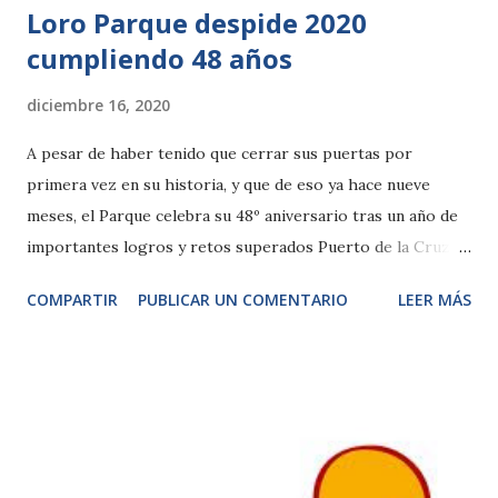
Loro Parque despide 2020
cumpliendo 48 años
diciembre 16, 2020
A pesar de haber tenido que cerrar sus puertas por
primera vez en su historia, y que de eso ya hace nueve
meses, el Parque celebra su 48º aniversario tras un año de
importantes logros y retos superados Puerto de la Cruz,
16 de diciembre de 2020. Casi a las puertas de la Navidad y a
COMPARTIR
PUBLICAR UN COMENTARIO
LEER MÁS
punto de dar cierre a un turbulento 2020, Loro Parque
celebra hoy, jueves 17 de diciembre, su 48º aniversario, en
un año en el que, a pesar de la grave crisis mundial
ocasionada por la COVID-19, ha continuado reforzando su
amor y su compromiso con la naturaleza y los animales. Así,
tras cerrar el pasado 15 de marzo, el Parque ha sido
testigo de numerosos nacimientos, como es habitual en sus