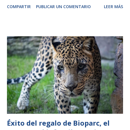
Fundación, celebrada recientemente en Puerto de la Cruz,
COMPARTIR
PUBLICAR UN COMENTARIO
LEER MÁS
se ha decidido dedicar casi 1,3 millones de dólares a 53
proyectos de conservación de la naturaleza, que se llevarán
a cabo durante el próximo año en los cinco continentes.
Con este compromiso, la cantidad total que la Fundación ha
destinado a la conservación de la naturaleza ascenderá a
22,8 millones de dólares. Destacan este año los proyectos
que se desarrollarán en Europa, especialmente en Canarias
y en el resto de la Macaronesia (Cabo Verde, Madeira y
Azores), que recibirán casi la mitad de los fondos (más de
585.000 dólares), seguidos de los proyectos centrados en
las especies y ecosistemas amenazados del continente
americano, que este año recibirán el 34% de los fondos
(más de 440.000 d...
Éxito del regalo de Bioparc, el