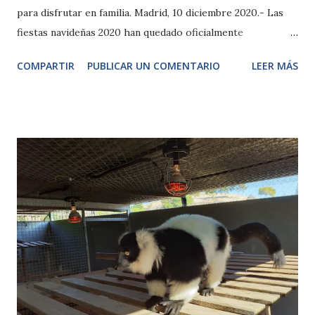
para disfrutar en familia. Madrid, 10 diciembre 2020.- Las
fiestas navideñas 2020 han quedado oficialmente
inauguradas en Zoo Aquarium de Madrid con la instalación
COMPARTIR
PUBLICAR UN COMENTARIO
LEER MÁS
de su tradicional Belén acuático en el tanque de tiburones.
Durante 30 minutos, el equipo de acuaristas del Zoo de
Madrid ha llevado a cabo su inmersión a una profundidad de
cuatro metros, enfundados en trajes de neopreno,
provistos de aletas y máscaras, y rodeados de tiburones
grises, toro, nodriza y diversas especies marinas como
tortugas, meros, rayas, barracudas o rémoras. Al finalizar la
instalación de las 5 figuras de metacrilato que integran el
Nacimiento y los Reyes Magos, la pareja de buceadores ha
sumergido una bolsa de plástico con una mascarilla y
guantes recordando la importancia de actuar con pequeños
gestos para mantener limpios y sanos los mares y océanos,
especialmente en este año de pandemia....