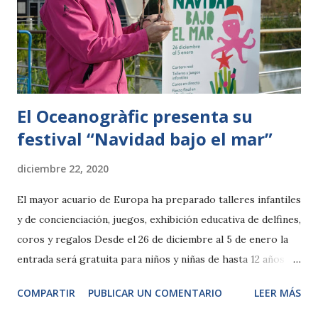
la alimentación de dholes, leones, ocelotes, tigres y
jaguares, así como la demostración de vuelo de aves
rapaces y el educativo de leones marinos. El objetivo
fundamental de estas acciones es fomentar e...
El Oceanogràfic presenta su
festival “Navidad bajo el mar”
diciembre 22, 2020
El mayor acuario de Europa ha preparado talleres infantiles
y de concienciación, juegos, exhibición educativa de delfines,
coros y regalos Desde el 26 de diciembre al 5 de enero la
entrada será gratuita para niños y niñas de hasta 12 años
por cada compra de entrada con tarifa general al igual que
COMPARTIR
PUBLICAR UN COMENTARIO
LEER MÁS
el parking será gratuito con una compra en las tiendas