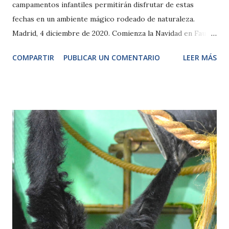
campamentos infantiles permitirán disfrutar de estas
fechas en un ambiente mágico rodeado de naturaleza.
Madrid, 4 diciembre de 2020. Comienza la Navidad en Faunia
con propuestas para que toda la familia y los más pequeños
COMPARTIR
PUBLICAR UN COMENTARIO
LEER MÁS
de la casa puedan disfrutar de estas fechas de una forma
segura y divertida. El espíritu navideño se respira a lo largo
de todo el recorrido del parque con paisajes nevados o un
original Belén de pingüinos en el Ecosistema Polar. Nuevos
habitantes en Sombras Silenciosas como las nuevas crías de
oso gato o especies de película como los suricatas o
lémures son algunos de los animales entrañables que se
podrán encontrar en sus hábitats a lo largo de las 16
hectáreas de recorrido haciendo una parada para aprender
en sus actividades educativas de mamíferos marinos y aves.
La visita guiada navideña se presenta como la novedad de
estas fiestas en las que conocer las especies que habitan La