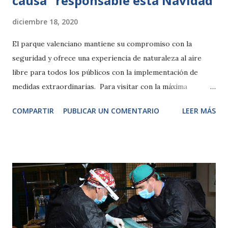
causa” responsable esta Navidad
diciembre 18, 2020
El parque valenciano mantiene su compromiso con la
seguridad y ofrece una experiencia de naturaleza al aire
libre para todos los públicos con la implementación de
medidas extraordinarias. Para visitar con la máxima
comodidad el que ya está considerado uno de los 10
COMPARTIR
PUBLICAR UN COMENTARIO
LEER MÁS
mejores parques de animales del mundo se recomienda la
compra anticipada on line. Valencia, 18 diciembre de 2020.-
Estos días que todos vemos cerca las vacaciones y el
tiempo de ocio en familia, escuchamos desde todos los
ámbitos un llamamiento colectivo al comportamiento
responsable y a seguir las indicaciones de las autoridades
sanitarias por el bien común. BIOPARC, una vez más, quiere
sumarse al mismo y nos recuerda que ofrece un “ocio con