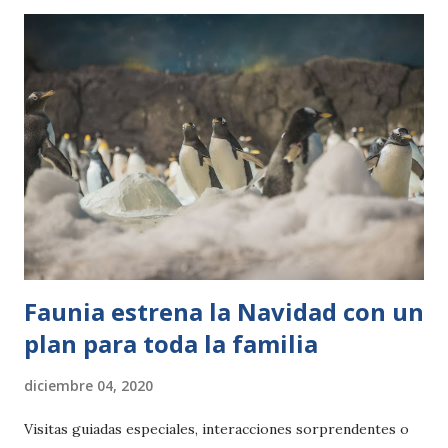
mejor el invierno. El equipo de veterinarios y cuidadores
del parque ha iniciado este protocolo atendiendo
especialmente a los animales exóticos y propios de zonas
tropicales. Es el caso, por ejemplo, de las jirafas, que ya
cuentan con focos de calor y generadores de aire caliente
que mantienen sus cobijos aclimatados siempre por encima
de los 15 grados. Otras especies, como los primates
(lémures, colobos y cercopitecos) y los reptiles, como las
tortugas, también requieren una atención especial por
parte de los cuidadores en cuanto el termómetro ...
Faunia estrena la Navidad con un
plan para toda la familia
diciembre 04, 2020
Visitas guiadas especiales, interacciones sorprendentes o