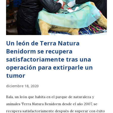
causa” seguro y responsable en uno de los 10 mejores
parques de animales del mundo. El compromiso con la
tranquilidad de la visita es total y para ello se han
implementado una serie de medidas extraordinarias. En
primer lugar todo lo relacionado con los aforos, con un
máximo ...
Un león de Terra Natura
Benidorm se recupera
satisfactoriamente tras una
operación para extirparle un
tumor
diciembre 18, 2020
Bala, un león que habita en el parque de naturaleza y
animales Terra Natura Benidorm desde el año 2007, se
recupera satisfactoriamente después de superar con éxito