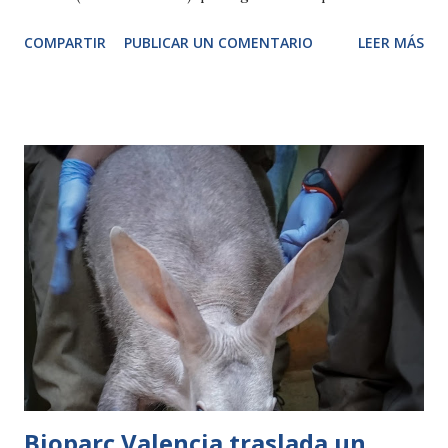
a la divulgación de la biodiversidad y a su conservación en el
COMPARTIR
PUBLICAR UN COMENTARIO
LEER MÁS
año 2006 para constituir un grupo de esta especie, que
pertenece a la familia de los cérvidos. Noel ha cumplido 15
años de edad, lo que para esta especie supone una edad
bastante avanzada, ya que en estado silvestre suelen vivir
alrededor de 15 años. Los cuidadores de Noel observaron
que se estaban produciendo una serie de cambios en su
pelaje, como la disminución del brillo de su pelo, cambios en
la pigmentación, pérdida de volumen a nivel general, ligera
pérdida de peso y sobrecrecimiento de las pezuñas. Noel
es uno de los animales senior del parque y estos cambios
en su estado físico han motivado la decisión de realizarle un
chequeo geriátrico completo. Para poder efectuar la
revisión ha sido necesaria...
Bioparc Valencia traslada un