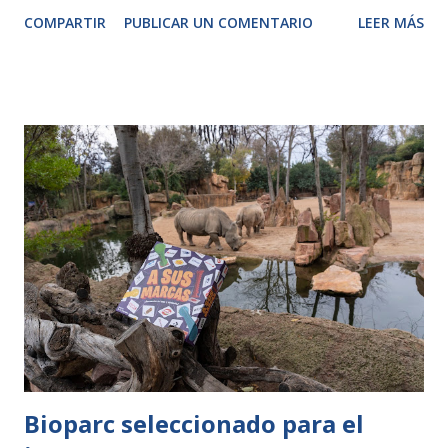
Dinópolis, da por finalizada su temporada 2020 debido a las
COMPARTIR
PUBLICAR UN COMENTARIO
LEER MÁS
restricciones derivadas del control de la pandemia de la
Covid-19. Dinópolis ya comenzó su temporada con retraso,
iniciando ésta el pasado 6 de julio y que se prolongó hasta
el 18 de octubre, debido a la entrada en vigor el día 22 del
confinamiento perimetral de la ciudad de Teruel, al que le
prosiguieron el provincial y autonómico, y que propiciaron
el cierre temporal hasta nuevo aviso de dicho centro.
Dadas las fechas, y siguiendo las instrucciones de las
autoridades sanitarias, el parque ha decidido dar por
finalizada la presente temporada, pues tras el día 21 de
diciembre, fecha en la que se levantará el cierre perimetral
entre las tres provincias aragonesas, persistiendo el
autonómico, al parq...
Bioparc seleccionado para el