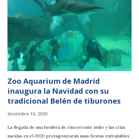
hace justo un mes, ha sido trasladado al Shepreth Wildlife
Park en Cambridge (Reino Unido) para formar un grupo
reproductor de su especie junto a dos hembras, Saphira
procedente de Gales y Elsi de la República Checa. Aun con
la difícil coyuntura internacional motivada por la pandemia
del COVID-19, es necesario mantener los programas de
conservación de las especies en peligro de extinción. En
este sentido, el viaje estaba programado c...
Zoo Aquarium de Madrid
inaugura la Navidad con su
tradicional Belén de tiburones
diciembre 10, 2020
La llegada de una hembra de rinoceronte indio y las crías
nacidas en el 2020 protagonizarán unas fiestas entrañables