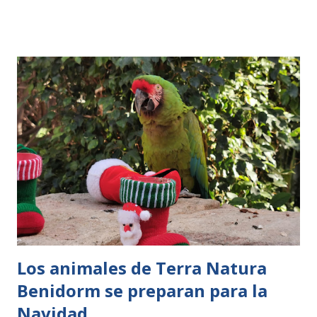
mejores parques de animales del mundo. Valencia, 23 de
diciembre 2020. – Estas Navidades van a ser muy diferentes
para todos y algunas tradiciones han tenido que adaptarse
para seguir realizándose. En este sentido, esta mañana en
BIOPARC Papá Noel volvía a traer la ilusión de la Navidad
para hacer entrega de sus regalos a los animales del
parque valenciano. Con el objetivo de prevalecer la
seguridad y salud evitando la congregación de personas, a
diferencia de otros años, en esta ocasión no se ha hecho la
convocatoria pública que reunía a cientos de familias para
ver el esperado momento. De este modo, la sorpresa ha
sido mayúscula cuando los visitant...
Los animales de Terra Natura
Benidorm se preparan para la
Navidad