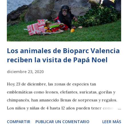
para nuestra propia salud y ése es uno de nuestros
mayores retos de futuro. Con esta perspectiva, el parque
valenciano tiene como objetivo fundamental transmitir la
belleza de la naturaleza a la sociedad y, especialmente, a los
niños y más jóvenes como primer paso para que s...
Los animales de Bioparc Valencia
reciben la visita de Papá Noel
diciembre 23, 2020
Hoy, 23 de diciembre, las zonas de especies tan
emblemáticas como leones, elefantes, suricatas, gorilas y
chimpancés, han amanecido llenas de sorpresas y regalos.
Los niños y niñas de 4 hasta 12 años pueden tener como
regalo navideño el pase B! anual infantil con el que disfrutar
COMPARTIR
PUBLICAR UN COMENTARIO
LEER MÁS
todas las vacaciones de Navidad y todo el 2021 de uno de los