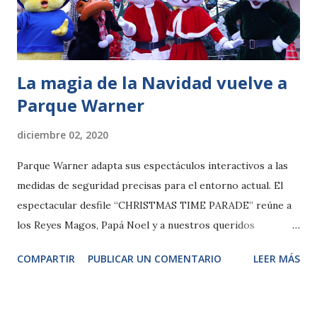
no se podrá celebrar de esta manera porque la máxima
prioridad es la salud de todas las personas, pero los niños y
niñas seguirán siendo los protagonistas. De...
La magia de la Navidad vuelve a
Parque Warner
diciembre 02, 2020
Parque Warner adapta sus espectáculos interactivos a las
medidas de seguridad precisas para el entorno actual. El
espectacular desfile “CHRISTMAS TIME PARADE” reúne a
los Reyes Magos, Papá Noel y a nuestros queridos
personajes Looney Tunes. Parque Warner celebra la
COMPARTIR
PUBLICAR UN COMENTARIO
LEER MÁS
Navidad del 5 al 30 de diciembre con una mágica
ambientación que se extenderá por todas sus instalaciones.
El parque contará con personajes entrañables, historias y