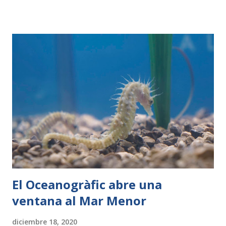
John presenta a una de las protagonistas del festival, la
espátula Mufasa Valencia, 21 de diciembre de 2020.-
Pensado sobre todo para el público infantil, el Oceanogràfic
de València ha preparado para estas fiestas navideñas un
programa especial, “Navidad bajo el mar”, que abarca desde
el próximo 26 de diciembre hasta el 5 de enero e incluye
actividades lúdicas y educativas, concursos, regalos y dos
entradas gratuitas para pequeños de hasta 12 años por cada
tiquet adquirido por internet de tarifa general hasta el día
anterior de la visita. El director general, Eduardo Nogués,
ha explicado que el programa organizado supone un gran
esfuerzo ...
El Oceanogràfic abre una
ventana al Mar Menor
diciembre 18, 2020