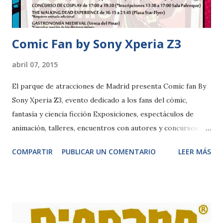
desarrollará a lo largo de las 24 horas del día 18 en ciudades
como Birmingham (UK), Kaohsiung (Taiwan), Los Ángeles
(USA),...
Comic Fan by Sony Xperia Z3
abril 07, 2015
El parque de atracciones de Madrid presenta Comic fan By
Sony Xperia Z3, evento dedicado a los fans del cómic,
fantasía y ciencia ficción Exposiciones, espectáculos de
animación, talleres, encuentros con autores y concursos de
cosplay Madrid, 7 abril. Sentarte en el trono de hierro de
COMPARTIR
PUBLICAR UN COMENTARIO
LEER MÁS
Juego de Tronos, ser testigo de una horda de orcos de El
Señor de los Anillos, ser protagonista de un apocalipsis
zombi, conocer a los dibujantes de Superman o el Capitán
América, aprender a hacerte un maquillaje FX, escribir con
letra élfica o incluso dibujar un cómic…Todo esto y mucho