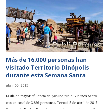
musicales como el de la elefanta Petita, Pocahontas,
Monster Rock e Insectus. Los niños también participaron
en ‘el conejo de pascua’, una actividad que consistió en la
búsqueda de huevos de chocolate ocultos en los más de
32.000 metros cuadrados del recinto. De forma paralela, se
llevarán a cabo otras actividades especiales los días 11 y 12
de abril como el paseo en burrito, el tiro...
Más de 16.000 personas han
visitado Territorio Dinópolis
durante esta Semana Santa
abril 05, 2015
El día de mayor afluencia de público fue el Viernes Santo
con un total de 3.386 personas. Teruel, 5 de abril de 2015.-