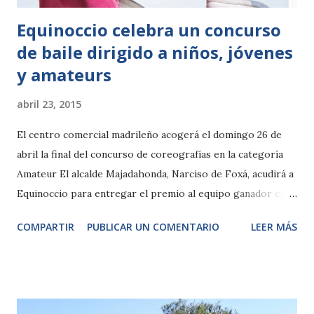
Equinoccio celebra un concurso
de baile dirigido a niños, jóvenes
y amateurs
abril 23, 2015
El centro comercial madrileño acogerá el domingo 26 de
abril la final del concurso de coreografías en la categoría
Amateur El alcalde Majadahonda, Narciso de Foxá, acudirá a
Equinoccio para entregar el premio al equipo ganador en la
máxima categoría Majadahonda (Madrid), 23 de abril de 2015.
COMPARTIR
PUBLICAR UN COMENTARIO
LEER MÁS
El centro comercial Equinoccio organiza por segundo año
consecutivo un concurso de baile dirigido a todas las
edades: niños, jóvenes y amateurs. El certamen de las
categorías Baby, Infantil y Juvenil tuvo lugar los pasados
días 10 y 27 de abril, respectivamente, con una gran