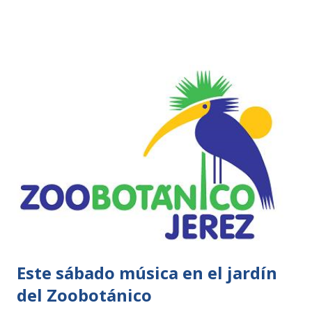
especie. La actuación se enmarca dentro del programa de
conservación europeo de jirafas que promueve la a
Asociación Europea de Zoos y Acuarios (EAZA). Atos, así se
llama este primer ejemplar, ya habita en su nuevo recinto
junto a otra jirafa, llamada Grande que lleva en el parque
desde 2007. El traslado de Atos, desde el parque zoológico
de Elche hasta el complejo murciano, se ha completado en
4 horas. Para esta operación ha sido necesario el uso de un
camión especial para transportar a este animal, que tiene
5.5 metros de altura y pesa cerca de 1.100 kilos. El vehículo
está preparado para el transporte de este tipo de animales
y dispone de cámara...
Este sábado música en el jardín
del Zoobotánico