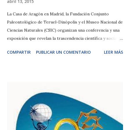
abril 13, 2015
La Casa de Aragón en Madrid, la Fundación Conjunto
Paleontológico de Teruel-Dinópolis y el Museo Nacional de
Ciencias Naturales (CSIC) organizan una conferencia y una
exposición que revelan la trascendencia científica y social
de los dinosaurios descubiertos en Aragón. Teruel, 13 de
COMPARTIR
PUBLICAR UN COMENTARIO
LEER MÁS
abril de 2015.- En el marco de las conferencias
programadas por la ‘Sociedad de Amigos del Museo
Nacional de Ciencias Naturales’, el día 21 de abril a las 19.00h
tendrá lugar una conferencia con el título "El día de
Arago….saurus". En dicho acto, moderado por el Dr. Luis
Alcalá (director gerente de la Fundación Dinópolis) y con la
intervención del Dr. José Luis Sanz (Catedrático
Universidad Autónoma de Madrid) y del Dr. Rafael Royo-
Torres (especialista en saurópodos de la Fundación
Dinópolis), se presentarán los recientes descubrimientos