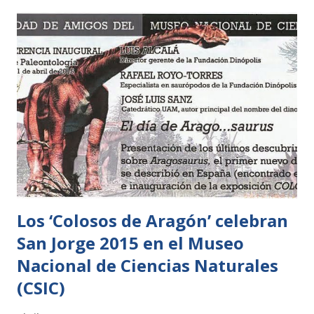
sus espectaculares hábitats Muchos de ellos son especies
amenazadas y son o están en los imaginarios colectivos de
la naturaleza animal más salvaje que debemos conservar. Lo
curioso es que la riqueza de la naturaleza y la interacción
de especies de diferentes tipos conforman eso que
llamamos biodiversidad y que es responsabilidad de todos
proteger y preservar. En esa biodiversidad entramos todas
las especies animales y vegetales que se están viendo cada
día más amenazadas muchas de ellas en riesgo de extinción.
Proyectos co...
Los ‘Colosos de Aragón’ celebran
San Jorge 2015 en el Museo
Nacional de Ciencias Naturales
(CSIC)