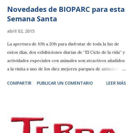
Novedades de BIOPARC para esta
Semana Santa
abril 02, 2015
La apertura de 10h a 20h para disfrutar de toda la luz de
estos días, dos exhibiciones diarias de ”El Ciclo de la vida” y
actividades especiales con animales son atractivos añadidos
a la visita a uno de los diez mejores parques de animales del
mundo en esta Semana Santa. Jueves, 2 de abril de 2015.-
COMPARTIR
PUBLICAR UN COMENTARIO
LEER MÁS
Con el reciente cambio de horario los días son más largos y
hacen posible disfrutar de la naturaleza salvaje más horas
por ello, como cada mes de abril, BIOPARC amplía sus
horarios para que se pueda contemplar la eclosión de la
primavera desde las 10 de la mañana hasta las 8 de la tarde.
Además de gozar de más tiempo para conocer uno de los