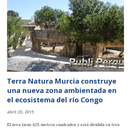
afluencia de participantes. La final de la categoría Amateur
se celebrará el próximo domingo 26 de abril a partir de las
12:00 horas y contará con la presencia del alcalde de
Majadahonda, Narciso de Foxá, para hacer entrega del
premio al primer equipo clasificado. Los grupos de baile
deberán estar integrados por al menos tres personas y
deberán mostrar su coreografía en el estilo de baile que
ellos elijan dur...
Terra Natura Murcia construye
una nueva zona ambientada en
el ecosistema del río Congo
abril 20, 2015
El área tiene 625 metros cuadrados y está dividida en tres