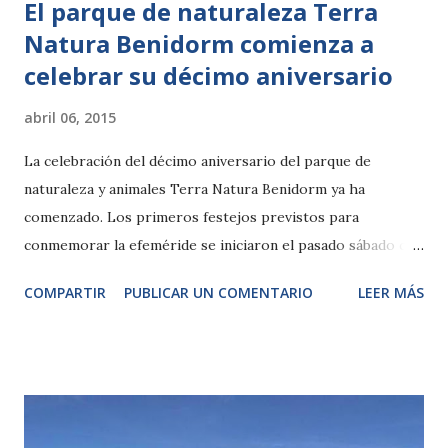
El parque de naturaleza Terra
Natura Benidorm comienza a
celebrar su décimo aniversario
abril 06, 2015
La celebración del décimo aniversario del parque de
naturaleza y animales Terra Natura Benidorm ya ha
comenzado. Los primeros festejos previstos para
conmemorar la efeméride se iniciaron el pasado sábado con
la preparación de una composición en forma de número
COMPARTIR
PUBLICAR UN COMENTARIO
LEER MÁS
diez que fue elaborada con más de 200 kilos de frutas. Los
elefantes del complejo temático, y especialmente la elefanta
Petita, no dudaron en degustar este gran postre. Asimismo,
se estrenó un musical especial en el que se realizó un
repaso histórico por todos los espectáculos que ha
desarrollado el parque. La animación incluyó partes de