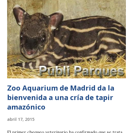
reproducción (EEP) de esta jirafa también llamada Baringo,
para luchar por su conservación. Esta subespecie
Rothschild o Baringo se distribuye en el norte de Uganda y
el sur de Sudán. Su periodo de gestación es de alrededor de
450 días. Suelen ser partos de un único ejemplar y su
esperanza de vida: de 10-15 años en la naturaleza y de 20-27
en cautividad. Es una bellisima noticia que dar en un fin de
semana.
Zoo Aquarium de Madrid da la
bienvenida a una cría de tapir
amazónico
abril 17, 2015
El primer chequeo veterinario ha confirmado que se trata