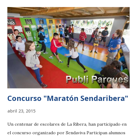
familia de chimpancés a seis miembros. Mirinda, Kate y
Kimbo, una hembra adulta y sus dos hijos de 24 y 6 años,
llegan a Zoo Aquarium de Madrid procedentes de Bioparc
Valencia, para unirse a la pareja adulta formada por Luky y
Uska y el hijo de ésta, Guis, siguiendo así las
recomendaciones del Programa de Cría y Conservación de
esta especie en Europa entre los miembros pertenecientes
a EAZA (Asociación Europea de Zoos y Acuarios) cuyo
principal propósito es contribuir a la reproducción y
conservación de las cuatro subespecies de chimpancé...
Concurso "Maratón Sendaribera"
abril 23, 2015
Un centenar de escolares de La Ribera, han participado en
el concurso organizado por Sendaviva Participan alumnos