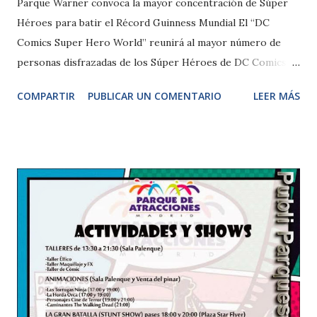
Parque Warner convoca la mayor concentración de Súper
Héroes para batir el Récord Guinness Mundial El “DC
Comics Super Hero World” reunirá al mayor número de
personas disfrazadas de los Súper Héroes de DC Comics
en todo el mundo. Madrid, 9 de abril de 2015.- Parque
COMPARTIR
PUBLICAR UN COMENTARIO
LEER MÁS
Warner Madrid se une a la iniciativa puesta en marcha por
Warner Bros. Consumer Products (WBCP) y DC
Entertainment (DCE) que se organiza con el fin de reunir al
mayor número de personas disfrazadas de los Súper
Héroes de DC Comics y conseguir así un nuevo Record
Guinness Mundial. La convocatoria tendrá lugar el próximo
18 de abril y a este gran reto se han unido doce ciudades de
todo el mundo, entre ellas Madrid, que seguro contribuirá
con un gran número de participantes que no querrán
perderse esta cita histórica. Además de en Madrid, el
desafío “DC Comics Super Hero World Record Event” se