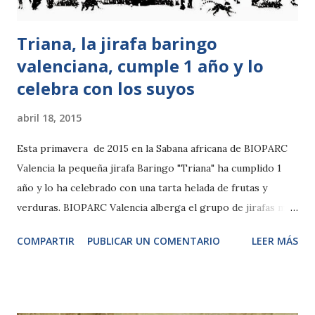
La creación de esta ár...
Triana, la jirafa baringo
valenciana, cumple 1 año y lo
celebra con los suyos
abril 18, 2015
Esta primavera de 2015 en la Sabana africana de BIOPARC
Valencia la pequeña jirafa Baringo "Triana" ha cumplido 1
año y lo ha celebrado con una tarta helada de frutas y
verduras. BIOPARC Valencia alberga el grupo de jirafas más
importante de España, con 9 ejemplares, y lidera la
COMPARTIR
PUBLICAR UN COMENTARIO
LEER MÁS
reproducción de la especie Giraffa camelopardalis
rothschildi, que se encuentra en grave peligro de extinción
y con una población silvestre que sigue descendiendo cada
año. Bioparc participa en el programa europeo de