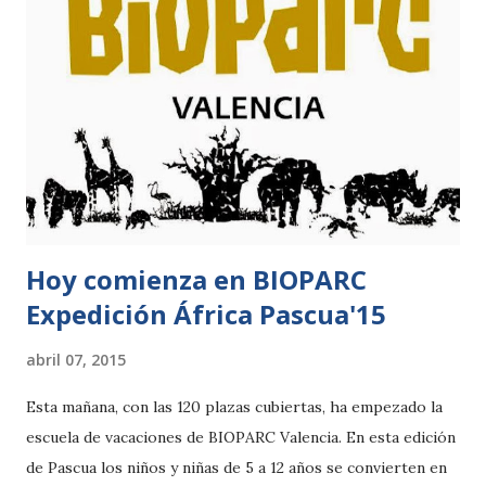
más lo puedes encontrar los tres últimos fines de semana
de abril si visitas el Parque de Atracciones de Madrid en la
primera edición del COMIC FAN by SONY XPERIA Z3.
Durante COMIC FAN by SONY XPERIA Z3 tendrán lugar una
gran variedad de actividades: Exposiciones dedicadas a
repasar la historia del género fantástico. Sesiones de
firmas y dibujos de autores , como Carlos Pacheco (X Men,
Capitán América,...
Hoy comienza en BIOPARC
Expedición África Pascua'15
abril 07, 2015
Esta mañana, con las 120 plazas cubiertas, ha empezado la
escuela de vacaciones de BIOPARC Valencia. En esta edición
de Pascua los niños y niñas de 5 a 12 años se convierten en