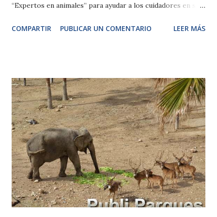
“Expertos en animales” para ayudar a los cuidadores en sus
tareas. Valencia, 7 de abril de 2015.- BIOPARC Valencia ha
COMPARTIR
PUBLICAR UN COMENTARIO
LEER MÁS
comenzado con éxito la edición de Pascua de “Expedición
África”, ya que ha cubierto las 120 plazas de la escuela que
tendrá lugar desde hoy martes hasta el próximo viernes día
10. Expedición África permite vivir una experiencia única a
niños y niñas de 5 a 12 años. Al mismo tiempo que disfrutan
de sus vacaciones, aprenden en contacto directo con la
naturaleza. Además, con las actividades propuestas los más
pequeños, acompañados por sus educadores y los
cuidadores de animales, descubren las curiosidades de las
diferentes especies, ayudan en la preparación de las
instalaciones y sus dietas diarias. También estudian el
comportamiento de los animales y colaboran en la ruta de
enriquecimien...