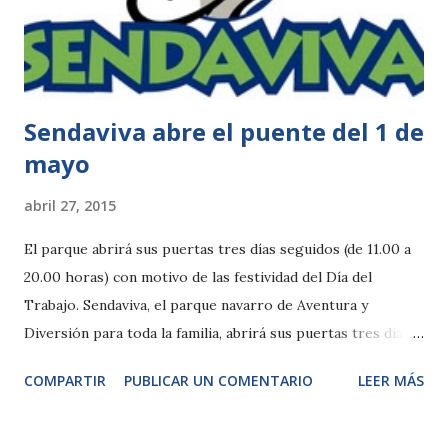
primeros pasos. El nacimiento de estos pequeños
carnívoros de hábitos arborícolas, originarios del sudeste
asiático, supone todo un logro e...
Sendaviva abre el puente del 1 de
mayo
abril 27, 2015
El parque abrirá sus puertas tres días seguidos (de 11.00 a
20.00 horas) con motivo de las festividad del Día del
Trabajo. Sendaviva, el parque navarro de Aventura y
Diversión para toda la familia, abrirá sus puertas tres días
seguidos, entre el 1 y el 3 de mayo, con motivo de la
COMPARTIR
PUBLICAR UN COMENTARIO
LEER MÁS
festividad del Día del Trabajo. El horario para poder
visitarlo es de 11.00 a 20.00 horas. Todas las personas que
adquieran su entrada en la web del parque