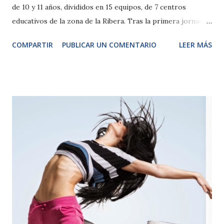
de 10 y 11 años, divididos en 15 equipos, de 7 centros
educativos de la zona de la Ribera. Tras la primera jornada,
comparten liderato los Wallabys (del CP Griseras) y los
COMPARTIR
PUBLICAR UN COMENTARIO
LEER MÁS
Titis (CP San Juan de Jerusalén). La gran final se celebrará
el próximo 17 de junio y el equipo vencedor recibirá de
premio una estancia de dos noches en el albergue de
Sendaviva con visita al parque. El concurso “Maratón
Sendaribera”, organizado por Sendaviva, celebró ayer, 22 de
abril, su primer día de competición de la fase previa en la
que participan 15 equipos formados escolares de 10 y 11
años de 7 centros educativos de la zona de la Ribera. A lo
largo de toda la competición, cerca de 100 escolares
tratarán de proclamarse los primeros vencedores de la
nueva competición del parque, cuya final se celebrará el
próximo 17 de junio. En esta primera edición del Maratón
Sendaribera están p...