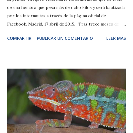
de una hembra que pesa más de ocho kilos y será bautizada
por los internautas a través de la página oficial de
Facebook. Madrid, 17 abril de 2015.- Tras trece meses de
gestación, la hembra de tapir amazónico (Tapirus
COMPARTIR
PUBLICAR UN COMENTARIO
LEER MÁS
terrestris) de Zoo Aquarium de Madrid ha dado a luz a una
cría en un parto que ha sorprendido por su rapidez. El
pasado 9 de abril, a primera hora de la mañana, después de
comprobar que la madre descansaba en su dormitorio
interior, sus cuidadores se sorprendían, apenas una hora
después, al observar que la madre ya permanecía junto al
recién nacido en posición lateral de amamantamiento.
Desde los primeros instantes, Chabela ha demostrado sus
grandes cualidades como madre experta, facilitando las
primeras tomas de leche y mostrándose especialmente
protectora con su cría. Con el objetivo de preservar la
intimidad y tranquilidad de ambas en esta primera semana