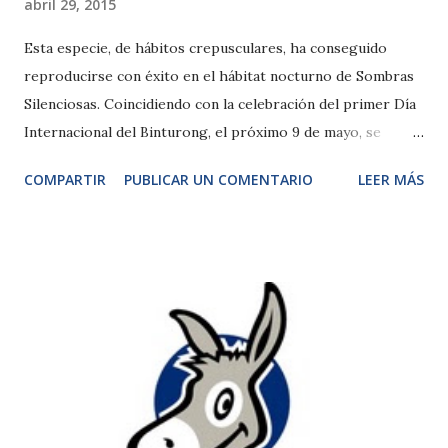
abril 29, 2015
Esta especie, de hábitos crepusculares, ha conseguido
reproducirse con éxito en el hábitat nocturno de Sombras
Silenciosas. Coincidiendo con la celebración del primer Día
Internacional del Binturong, el próximo 9 de mayo, se
ofrecerán charlas educativas para dar a conocer a los
COMPARTIR
PUBLICAR UN COMENTARIO
LEER MÁS
recién nacidos y concienciar sobre este desconocido
carnívoro. Madrid, 29 de abril de 2.015. Después de 90 días
de gestación, el pasado 20 de marzo nacían, por primera
vez en Faunia, tres crías de binturong (Arctictis binturong),
una curiosa especie desconocida para muchos por su
aspecto similar a un oso-gato. Ha tenido que transcurrir
más de un mes para que las crías, que pesaron alrededor de
150 gramos y midieron 15 centímetros de longitud (desde el
hocico hasta la cola), desciendan del nido donde
permanecían protegidas por su madre para dar sus