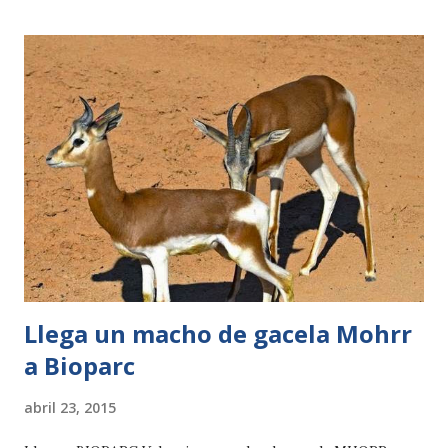
(www.sendaviva.com) se beneficiarán de un descuento de 5€
en cada entrada (en todas las opciones de venta existentes
en la web). El precio para adultos, en temporada media, será
de 26 euros, mientras que la entrada de los niños (de 5 a 11
años) será de 19 euros. Si la compra se realiza en la web del
parque el precio de adulto es de 21 € y el de niños, de 14€.
Del mismo modo, todas aquellas personas que compren a
través de la web las entradas para participar en las
actividades del parque (Mundo Zoorprendente, Chef Animal
y Desayuno o Meri...
Llega un macho de gacela Mohrr
a Bioparc
abril 23, 2015