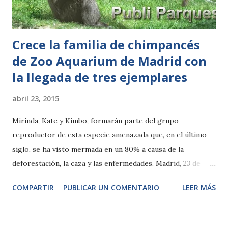
un año. El importante papel de estos animales será el de
convertirse en machos rep...
Crece la familia de chimpancés
de Zoo Aquarium de Madrid con
la llegada de tres ejemplares
abril 23, 2015
Mirinda, Kate y Kimbo, formarán parte del grupo
reproductor de esta especie amenazada que, en el último
siglo, se ha visto mermada en un 80% a causa de la
deforestación, la caza y las enfermedades. Madrid, 23 de
abril de 2015.- Dos hembras adultas y un macho juvenil son
COMPARTIR
PUBLICAR UN COMENTARIO
LEER MÁS
los nuevos habitantes de Zoo Aquarium de Madrid que, a
partir de ahora, se integrarán en el grupo reproductor de
la subespecie Pan troglodytes troglodytes ampliando así la