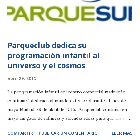
imágenes tomadas a través de un monitor de TV. Jornada la
laguna de los Tollos, pasado, presente y futuro. La
Delegación de Medio Ambiente del Ayuntamiento de Jerez
participa en el proyecto Life+ Lo...
Parqueclub dedica su
programación infantil al
universo y el cosmos
abril 29, 2015
La programación infantil del centro comercial madrileño
continuará dedicada al mundo exterior durante el mes de
mayo Madrid, 29 de abril de 2015. Parqueclub continúa en
mayo cargado de infinitas y alocadas ideas para que los más
pequeños disfruten durante su visita a Parquesur. De esta
COMPARTIR
PUBLICAR UN COMENTARIO
LEER MÁS
forma, la programación infantil del centro comercial