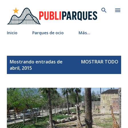
Ir al contenido principal
Inicio
Parques de ocio
Más…
E
Mostrando entradas de
MOSTRAR TODO
n
abril, 2015
t
r
a
d
a
s