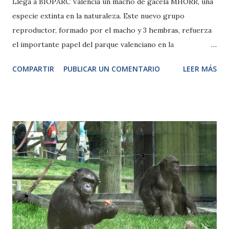
Llega a BIOPARC Valencia un macho de gacela MHORR, una
especie extinta en la naturaleza. Este nuevo grupo
reproductor, formado por el macho y 3 hembras, refuerza
el importante papel del parque valenciano en la
preservación de la especie. Los dos jóvenes machos
COMPARTIR
PUBLICAR UN COMENTARIO
LEER MÁS
Mohrr que nacieron el pasado año se desplazarán a otros
centros dentro del programa europeo de conservación de
la mayor y posiblemente más bella de las gacelas africanas.
Jueves 23 de abril de 2014.- Hace unos días llegó a BIOPARC
Valencia con fines reproductivos un ejemplar macho de
gacela Mhorr. Se incorpora al grupo de gacelas que habitan
la Sabana, tres hembras adultas y dos machos jóvenes hijos
de las anteriores. Las tres hembras vinieron en febrero del
año pasado desde el zoo de Rotterdam (Holanda): Fiona de
2008, Fleur de 2009 y Sissy de 2012. Dos de ellas llegaron
preñadas y parieron 2 machos que próximamente cumplirán