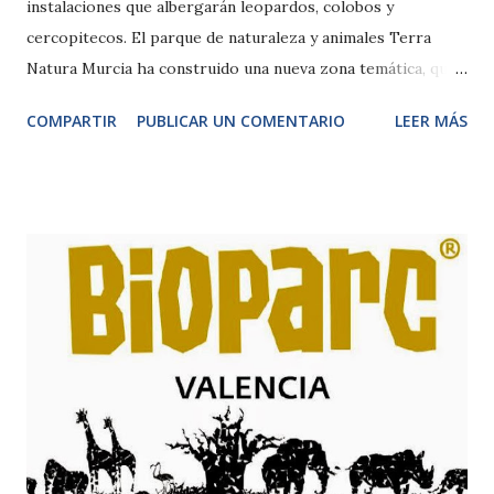
instalaciones que albergarán leopardos, colobos y
cercopitecos. El parque de naturaleza y animales Terra
Natura Murcia ha construido una nueva zona temática, que
está ambientada en el ecosistema del río africano Congo. La
COMPARTIR
PUBLICAR UN COMENTARIO
LEER MÁS
nueva área cuenta con una extensión de 625 metros
cuadrados y está dividida en tres instalaciones, dos de 150
metros cuadrados dedicadas a albergar primates y otra de
325 metros cuadrados en la que vivirán los leopardos. Las
obras comenzaron el pasado mes de enero, y ya han
finalizado. En la zona del río Congo habitarán tres nuevas
especies: el cercopiteco de Brazza, el colobo blanco y
negro, y el leopardo. En concreto, serán dos leopardos, dos
colobos y tres cercopitecos los que estrenen estas nuevas
instalaciones. Los recintos recrean el ecosistema típico de
este río, por eso se han incorporado cascadas de agua,
arbolado y plantas arbustivas, además de algunos troncos.