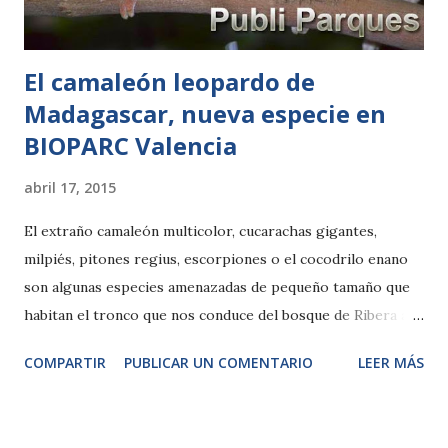
de vida, sus cuidadores han mimado detalles impor...
El camaleón leopardo de
Madagascar, nueva especie en
BIOPARC Valencia
abril 17, 2015
El extraño camaleón multicolor, cucarachas gigantes,
milpiés, pitones regius, escorpiones o el cocodrilo enano
son algunas especies amenazadas de pequeño tamaño que
habitan el tronco que nos conduce del bosque de Ribera al
BAI de la selva. Viernes, 17 de abril de 2015.- Cuando
COMPARTIR
PUBLICAR UN COMENTARIO
LEER MÁS
hablamos de Bioparc, la mayoría piensa en jirafas, elefantes,
rinocerontes, leones, hipopótamos, gorilas o lémures. Son
los animales más conocidos que pueden contemplarse en