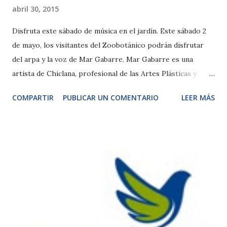
abril 30, 2015
Disfruta este sábado de música en el jardín. Este sábado 2
de mayo, los visitantes del Zoobotánico podrán disfrutar
del arpa y la voz de Mar Gabarre. Mar Gabarre es una
artista de Chiclana, profesional de las Artes Plásticas y
autodidacta en el canto y el arpa paraguaya. El concierto
COMPARTIR
PUBLICAR UN COMENTARIO
LEER MÁS
tendrá lugar bajo el cedro del Himalaya, junto a la
instalación del panda rojo. Las horas de las actuaciones
serán: 11:30 horas, 12:30 horas y13:30 horas. Os
esperamos!!. La cría de lince ibérico cumple 20 días. La cría
de lince ibérico nacida reciéntemente en el zoo cumple 20
días. Aún no tiene nombre, no sabemos si es macho o
hembra nadie la ha visto en directo, sólo a través del
monitor de vigilancia. Ahora disfruta de los cuidados de su
madre en el interior de la paridera. Dentro podrás ver