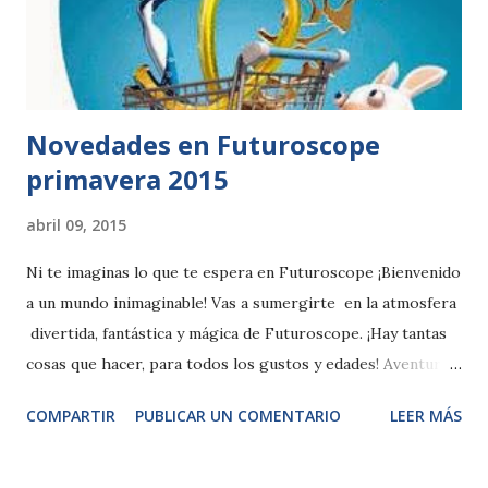
sobre Aragosaurus ischiaticus, el primer nuevo dinosaurio
que se describió en España en 1987 y del que se han
realizado importantes novedades en el último ...
Novedades en Futuroscope
primavera 2015
abril 09, 2015
Ni te imaginas lo que te espera en Futuroscope ¡Bienvenido
a un mundo inimaginable! Vas a sumergirte en la atmosfera
divertida, fantástica y mágica de Futuroscope. ¡Hay tantas
cosas que hacer, para todos los gustos y edades! Aventuras
palpitantes, sensaciones extremas, espectáculos en vivo,
COMPARTIR
PUBLICAR UN COMENTARIO
LEER MÁS
viajes sensacionales, un show nocturno mágico, atracciones
cautivadoras para grandes y pequeños… Diseña tu
recorrido, según tus deseos, ¡en el parque temático más