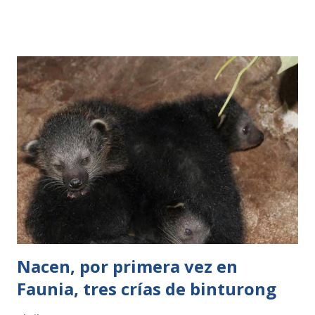
madrileño estará dedicada al universo y el cosmos. Los
talleres comenzarán el viernes 1, festividad del Día del
Trabajo, con el concurso ‘Descubrir a Leo’, y continuará los
días 2 y 3 de mayo, con diversos juegos en el que los niños
deberán utilizar su ingenio para escapar de los guardianes
de la Galaxia. El siguiente fin de semana -9 y 10 de mayo-
tendrán que agudizar sus sentidos y así descubrir los
diferentes objetos que componen el cosmos. El sábado 16 y
el domingo 17 tendrán la oportunidad de crear sus propias
constelaciones con la maravillosa técnica del `Pop up’,
mientras que los días 23 y 24 de mayo podrán escuchar y d...
Nacen, por primera vez en
Faunia, tres crías de binturong