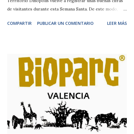
Territorio Dinópolis vuelve a registrar unas buenas cifras
de visitantes durante esta Semana Santa. De este modo,
desde el sábado 28 de marzo hasta hoy domingo 5 de abril,
COMPARTIR
PUBLICAR UN COMENTARIO
LEER MÁS
un total de 16.102 personas han visitado Territorio
Dinópolis, de las cuales 11.609 lo hicieron al parque
principal, Dinópolis Teruel. En el año anterior, Territorio
Dinópolis obtuvo 2.278 visitas más que durante este mismo
periodo festivo, datos que convirtieron a la pasada Semana
Santa en la mejor desde que Dinópolis abriera sus puertas
en junio de 2001. Asimismo cabe subrayar que el día de
mayor afluencia de público fue el Viernes Santo con 3.386
personas, de las cuales 2.546 lo hicieron a Dinópolis.
“Satisfacción de nuevo, por las cifras de visitantes
obtenidas durante esta Semana Santa. Además, la buena
climatología ha hecho que todos aquellos que se han
desplazado a conoc...