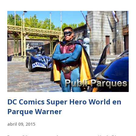
sorprendente! A partir de febrero, diversión asegurada en
la Arena fun Xperiences, en este centro de entrenamiento
completamente loco, nuevos juegos delirantes, entre el
deporte y la diversión, se imaginaron para darte el máximo
de sensaciones y de ‘fun’: toboganes vertiginosos, sprint,
flying ball, laser training, mind ball… A partir de abril,
déjate llevar por el universo fantástico de Los misterios del
Kube: Un espectáculo en vivo mezclando acróbatas,
bailarines y artes digitales en el centro de...
DC Comics Super Hero World en
Parque Warner
abril 09, 2015