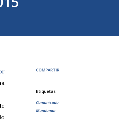
015
COMPARTIR
or
na
Etiquetas
Comunicado
de
Mundomar
do