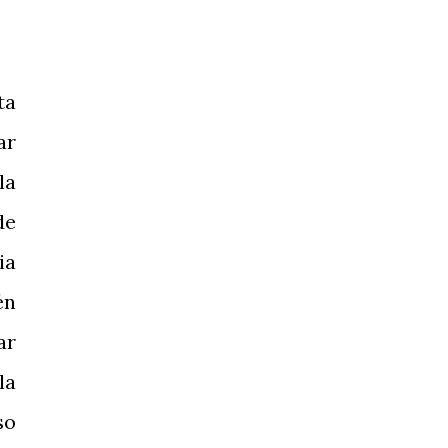
ta
ar
la
de
ia
én
ar
la
so