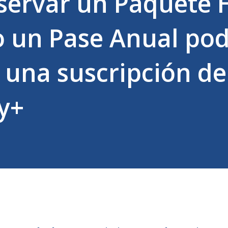
eservar un Paquete 
o un Pase Anual po
e una suscripción d
y+