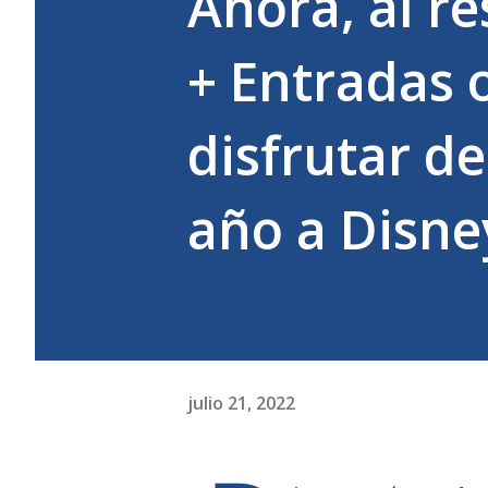
Ahora, al r
+ Entradas 
disfrutar d
año a Disne
julio 21, 2022