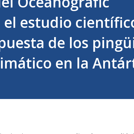
el Oceanogràfic
 el estudio científic
spuesta de los pingü
limático en la Antár