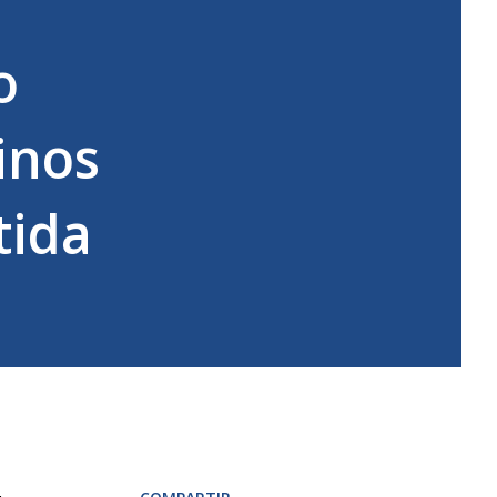
o
inos
tida