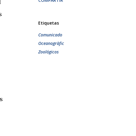
COMPARTIR
d
s
Etiquetas
Comunicado
Oceanogràfic
Zoológicos
s