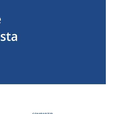
e
sta