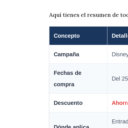
Aquí tienes el resumen de tod
Concepto
Detal
Campaña
Disne
Fechas de
Del 25
compra
Descuento
Ahorr
Entrad
Dónde aplica