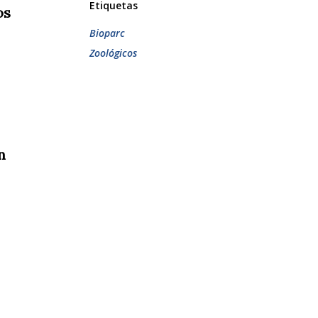
Etiquetas
os
Bioparc
Zoológicos
n