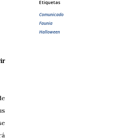
Etiquetas
Comunicado
Faunia
Halloween
ir
de
us
se
rá