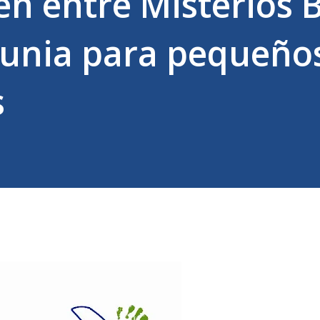
n entre Misterios 
aunia para pequeño
s