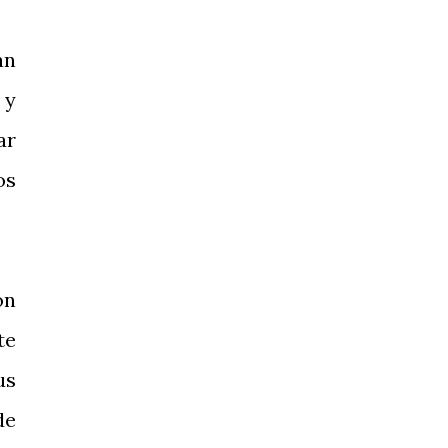
án
 y
ar
os
ón
te
us
de