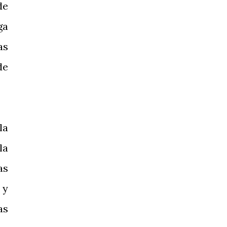
de
ga
as
de
la
la
as
 y
as