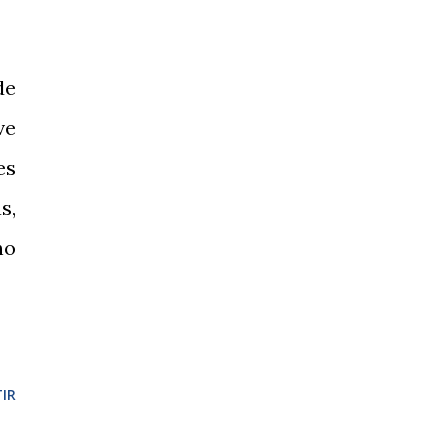
de
ve
es
s,
no
IR