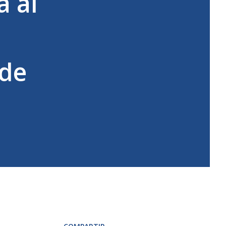
a al
 de