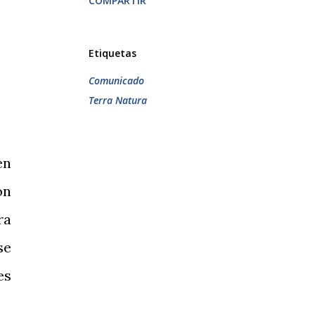
COMPARTIR
Etiquetas
Comunicado
Terra Natura
en
ón
ra
se
es