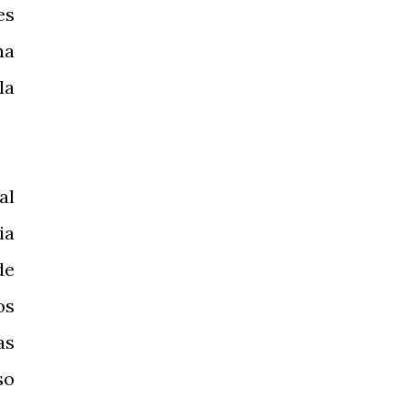
es
na
la
al
ia
de
os
as
so