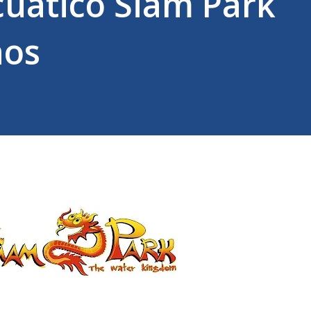
cuático Siam Park
ños