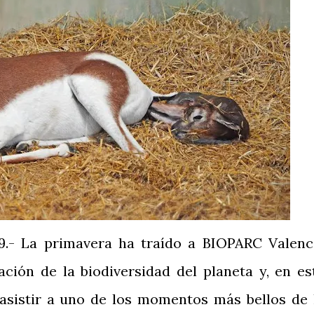
9.- La primavera ha traído a BIOPARC Valenc
ación de la biodiversidad del planeta y, en es
asistir a uno de los momentos más bellos de 