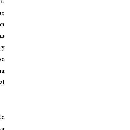
RC
ue
ón
an
 y
se
ma
al
te
ya