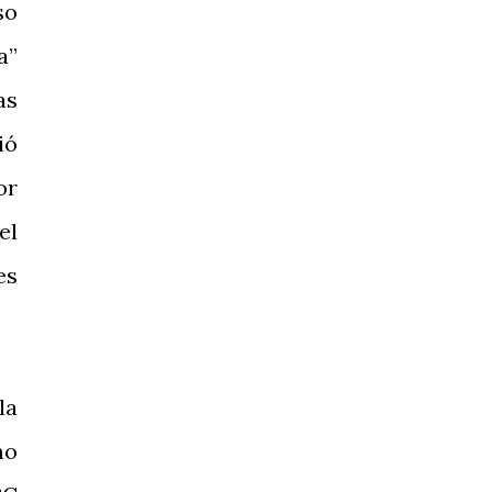
so
a”
as
ió
or
el
es
la
mo