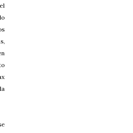
el
lo
os
s,
en
to
ax
la
se