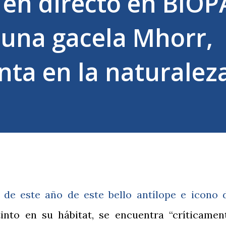
en directo en BIO
 una gacela Mhorr,
nta en la naturalez
a de este año de este bello antílope e icono 
tinto en su hábitat, se encuentra “críticamen