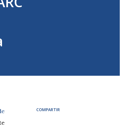
PARC
a
COMPARTIR
de
te