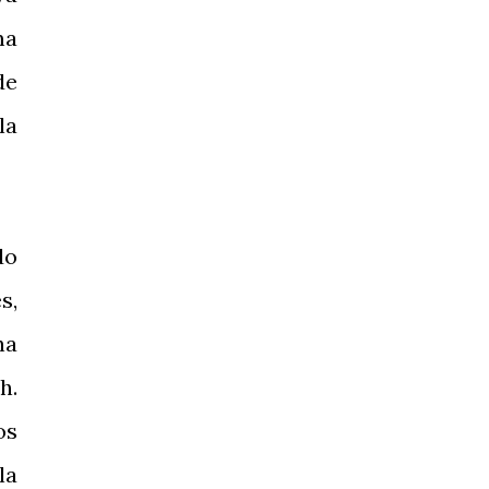
ma
de
la
do
s,
ha
h.
os
la