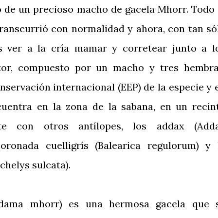
o de un precioso macho de gacela Mhorr. Todo 
transcurrió con normalidad y ahora, con tan só
 ver a la cría mamar y corretear junto a l
ctor, compuesto por un macho y tres hembra
servación internacional (EEP) de la especie y 
cuentra en la zona de la sabana, en un recin
te con otros antílopes, los addax (Add
coronada cuelligrís (Balearica regulorum) y 
chelys sulcata).
 dama mhorr) es una hermosa gacela que 