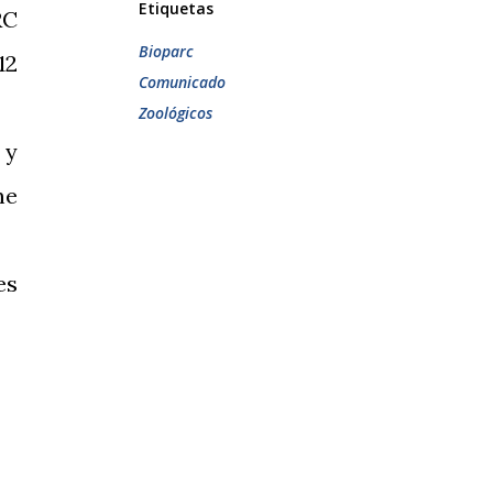
Etiquetas
RC
Bioparc
12
Comunicado
Zoológicos
 y
me
es