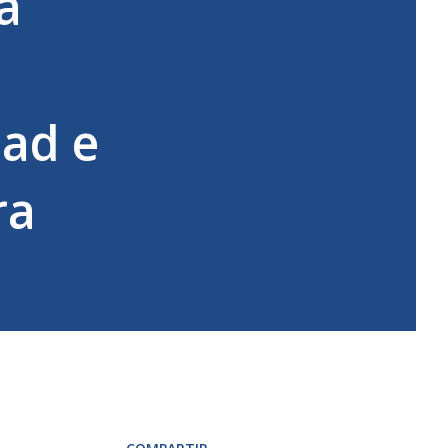
a
dad e
ra