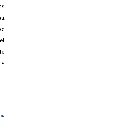
as
su
se
el
de
 y
IR