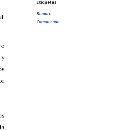
Etiquetas
Bioparc
l,
Comunicado
ro
 y
os
or
os
la