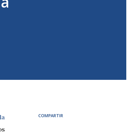
ia
n
COMPARTIR
la
os